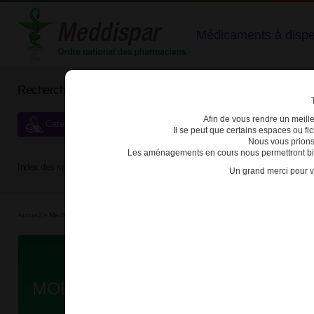
Médicaments à dispens
Rechercher un médicament
Afin de vous rendre un meilleu
Catégories de dispensation particulière
Il se peut que certains espaces ou f
Nous vous prions
Les aménagements en cours nous permettront bien
Index des spécialités :
A
B
C
D
E
F
G
H
Un grand merci pour v
Accueil
>
Médicaments
>
3400926830038 - MODAFINIL EG
Da
MODAFINIL EG 100mg CPR B/30