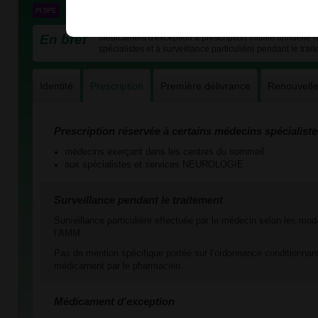
En bref
Médicament d'exception à prescription initiale annuelle r
spécialistes et à surveillance particulière pendant le trai
Identité
Prescription
Première délivrance
Renouvell
Prescription réservée à certains médecins spécialiste
médecins exerçant dans les centres du sommeil
aux spécialistes et services NEUROLOGIE
Surveillance pendant le traitement
Surveillance particulière effectuée par le médecin selon les mod
l’AMM.
Pas de mention spécifique portée sur l’ordonnance conditionnant
médicament par le pharmacien.
Médicament d'exception