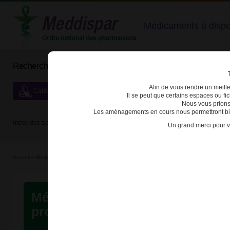
Médicaments à dispens
Rechercher un médicament
Afin de vous rendre un meilleu
Catégories de dispensation particulière
Il se peut que certains espaces ou f
Nous vous prions
Les aménagements en cours nous permettront bien
Index des spécialités :
A
B
C
D
E
F
G
H
Un grand merci pour v
Accueil
>
Médicaments rés...
>
Critères
Médicaments réservés à l'usage
professionnel