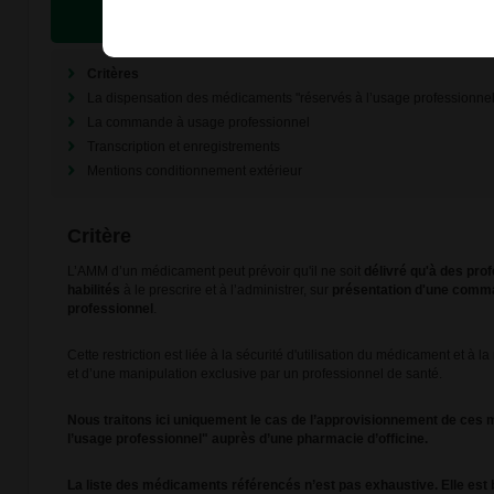
Critères
La dispensation des médicaments "réservés à l’usage professionnel
La commande à usage professionnel
Transcription et enregistrements
Mentions conditionnement extérieur
Critère
L’AMM d’un médicament peut prévoir qu'il ne soit
délivré qu'à des pro
habilités
à le prescrire et à l’administrer, sur
présentation d'une comm
professionnel
.
Cette restriction est liée à la sécurité d'utilisation du médicament et à l
et d’une manipulation exclusive par un professionnel de santé.
Nous traitons ici uniquement le cas de l’approvisionnement de ces
l’usage professionnel" auprès d’une pharmacie d’officine.
La liste des médicaments référencés n’est pas exhaustive. Elle est b