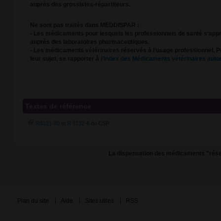
auprès des grossistes-répartiteurs.
Ne sont pas traités dans MEDDISPAR :
- Les médicaments pour lesquels les professionnels de santé s'app
auprès des laboratoires pharmaceutiques.
- Les médicaments vétérinaires réservés à l’usage professionnel. Po
leur sujet, se rapporter à
l’Index des Médicaments vétérinaires auto
Textes de référence
R5121-80
et
R 5132-6
du CSP
La dispensation des médicaments "rése
Plan du site
Aide
Sites utiles
RSS