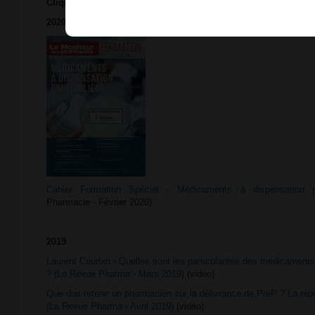
Cliquez sur les liens pour accéder aux documents.
2020
Cahier Formation Spécial - Médicaments à dispensation par
Pharmacie - Février 2020)
2019
Laurent Courbin - Quelles sont les particularités des médicament
? (La Revue Pharma - Mars 2019)
(vidéo)
Que doit retenir un pharmacien sur la délivrance de PreP ? La ré
(La Revue Pharma - Avril 2019)
(vidéo)