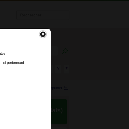
tes.
s et performant.
R
S
T
U
V
W
X
Y
Z
Imprimer
(253 résultats)