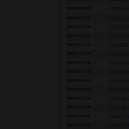
34009
3019820
9
TERROSA 20
34009
3027116
2
TERROSA 20
34009
3028181
9
TESTOSTERO
34009
3030223
1
TESTOSTER
34009
4993127
9
TETMODIS 
34009
3216137
9
TETRACAIN
34009
3864959
8
TEVAGRAST
34009
3864971
0
TEVAGRAST
34009
3864942
0
TEVAGRAST
34009
3864965
9
TEVAGRAST
34009
3026159
0
TEZSPIRE 2
34009
3026869
8
TEZSPIRE 
34009
2675239
2
TIANEPTIN
34009
3001420
2
TIANEPTINE