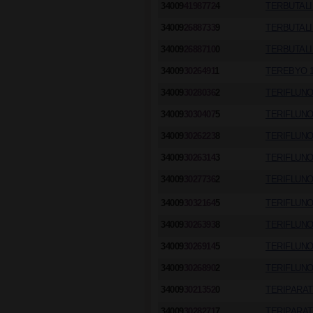
34009
4198772
4
TERBUTALI
34009
2688733
9
TERBUTALIN
34009
2688710
0
TERBUTALIN
34009
3026491
1
TEREBYO 1
34009
3028036
2
TERIFLUNO
34009
3030407
5
TERIFLUNO
34009
3026223
8
TERIFLUNO
34009
3026314
3
TERIFLUNO
34009
3027736
2
TERIFLUNO
34009
3032164
5
TERIFLUNO
34009
3026393
8
TERIFLUNO
34009
3026914
5
TERIFLUNO
34009
3026890
2
TERIFLUNO
34009
3021352
0
TERIPARATI
34009
3028271
7
TERIPARATI