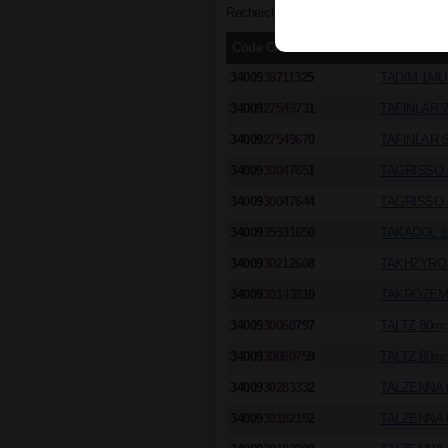
Recherche des spécialités sur la lettre T
Code CIP/ACL
Dénominat
34009
3871132
5
TADIM 1MUl
34009
2754973
1
TAFINLAR 
34009
2754967
0
TAFINLAR 
34009
3004765
1
TAGRISSO 
34009
3004764
4
TAGRISSO 
34009
3553165
0
TAKADOL 1
34009
3021260
8
TAKHZYRO 
34009
3014381
0
TAKROZEM 
34009
3006079
7
TALTZ 80mg
34009
3006075
9
TALTZ 80mg
34009
3028333
2
TALZENNA 
34009
3018219
2
TALZENNA 