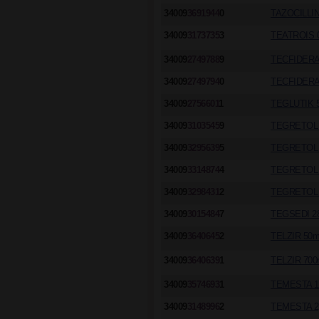
34009
3691944
0
TAZOCILLIN
34009
3173735
3
TEATROIS 0
34009
2749788
9
TECFIDERA
34009
2749794
0
TECFIDERA
34009
2756601
1
TEGLUTIK 
34009
3103545
9
TEGRETOL 
34009
3295639
5
TEGRETOL 
34009
3314874
4
TEGRETOL 
34009
3298431
2
TEGRETOL 
34009
3015484
7
TEGSEDI 2
34009
3640645
2
TELZIR 50m
34009
3640639
1
TELZIR 700
34009
3574693
1
TEMESTA 1
34009
3148996
2
TEMESTA 2