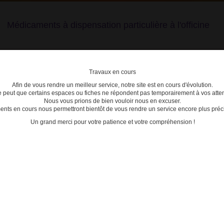
Médicaments à dispensation particulière à l'officine
Travaux en cours
Afin de vous rendre un meilleur service, notre site est en cours d'évolution.
lière
se peut que certains espaces ou fiches ne répondent pas temporairement à vos atten
Nous vous prions de bien vouloir nous en excuser.
ts en cours nous permettront bientôt de vous rendre un service encore plus préci
C
D
E
F
G
H
I
J
K
L
M
N
O
P
Q
Un grand merci pour votre patience et votre compréhension !
tre recherche