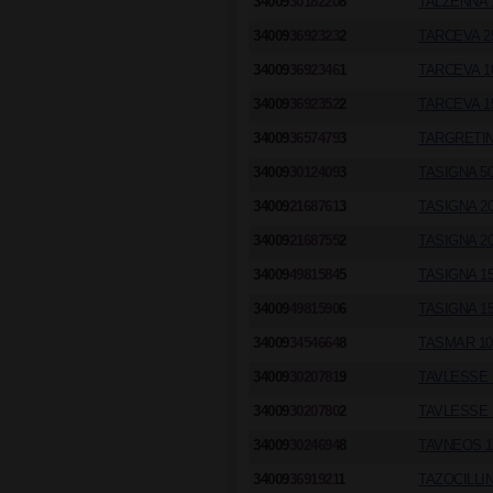
34009
3018220
8
TALZENNA 
34009
3692323
2
TARCEVA 2
34009
3692346
1
TARCEVA 1
34009
3692352
2
TARCEVA 1
34009
3657479
3
TARGRETIN
34009
3012409
3
TASIGNA 5
34009
2168761
3
TASIGNA 2
34009
2168755
2
TASIGNA 2
34009
4981584
5
TASIGNA 1
34009
4981590
6
TASIGNA 1
34009
3454664
8
TASMAR 10
34009
3020781
9
TAVLESSE 
34009
3020780
2
TAVLESSE 
34009
3024694
8
TAVNEOS 1
34009
3691921
1
TAZOCILLIN