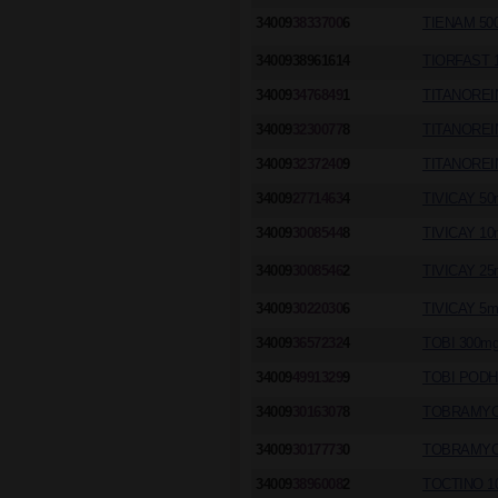
34009
3833700
6
TIENAM 500
3400938961614
TIORFAST 
34009
3476849
1
TITANOREI
34009
3230077
8
TITANOREI
34009
3237240
9
TITANOREI
34009
2771463
4
TIVICAY 50
34009
3008544
8
TIVICAY 10
34009
3008546
2
TIVICAY 25
34009
3022030
6
TIVICAY 5m
34009
3657232
4
TOBI 300mg
34009
4991329
9
TOBI PODH
34009
3016307
8
TOBRAMYCI
34009
3017773
0
TOBRAMYCI
34009
3896008
2
TOCTINO 1