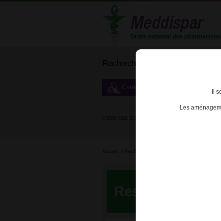
Rechercher un médicament
Catégories de dispensation particu
Il 
Les aménagemen
Index des spécialités :
A
B
Accueil
>
Recherche
Resultats de vo