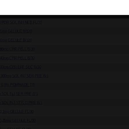
ion commerciale
 PDR SOL INH NEB FL/30
75mg GELULE B/120
50mg GELULE B/120
80mg CPR PELL B/30
40mg CPR PELL B/30
00mg CPR EFF SEC B/30
300mg SOL INJ SER PRE B/1
0,1% POMMADE T/1
 SOL INJ SER PRE B/1
 SOL INJ STYLO PRE B/1
0,1mg GELULE FL/30
0,25mg GELULE FL/30