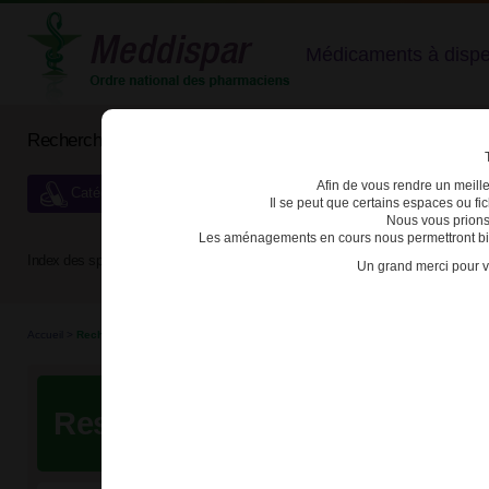
Médicaments à dispens
Rechercher un médicament
Afin de vous rendre un meilleu
Catégories de dispensation particulière
Il se peut que certains espaces ou f
Nous vous prions
Les aménagements en cours nous permettront bien
Index des spécialités :
A
B
C
D
E
F
G
H
Un grand merci pour v
Accueil
>
Recherche
Resultats de votre recherche