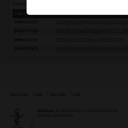
Recherche par groupe générique "ÉFAVIRENZ 600 mg - SUSTIVA 600 mg, c
Code CIP/ACL
Dénomination commerciale
34009
3014425
1
EFAVIRENZ ARROW 600mg CPR PELL B/30
34009
2754536
8
EFAVIRENZ SANDOZ 600mg CPR PELL SEC
34009
2742639
1
EFAVIRENZ TEVA 600mg CPR PELL B/30
34009
2740965
3
EFAVIRENZ VIATRIS 600mg CPR PELL B/30
Plan du site
Aide
Sites utiles
RSS
Meddispar
, un site réalisé par le Conseil national de
l'ordre des pharmaciens