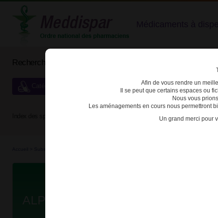
Médicaments à dispens
Rechercher un médicament
Afin de vous rendre un meilleu
Catégories de dispensation particulière
Il se peut que certains espaces ou f
Nous vous prions
Les aménagements en cours nous permettront bien
Index des spécialités :
A
B
C
D
E
F
G
H
Un grand merci pour v
Accueil
>
Substances véné...
>
Médicaments hyp...
>
3400930268759 - ALPRAZOLAM Z
Da
ALPRAZOLAM ZYDUS FRANCE 0,