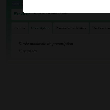
En bref
Médicament anxiolytique
Identité
Prescription
Première délivrance
Renouvell
Durée maximale de prescription
12 semaines