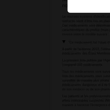
nouvelle identification
Un nouveau système d'identificati
renforcée vient d’être mis en pla
Ces médicaments sont désormais 
caractéristiques du produit (mais 
inversé selon le modèle suivant :
"Ce médicament fait l'objet d'
A partir de l'automne 2013, l'utilis
médicaments des États Membres 
La première liste publiée par l'
comprend 103 médicaments.
Tous les médicaments sont surveil
liste des médicaments sous survei
surveillés de manière plus étroite
médicaments dangereux et il ne f
de son médecin ou de son pharm
Les patients et les professionnel
effets indésirables suspectés d'ê
manière à favoriser l'émergence 