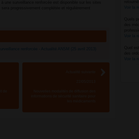
retourné
 une surveillance renforcée est disponible sur les sites
Voir la 
t sera progressivement complétée et régulièrement
Quels pr
des méd
professi
Voir la 
Quel est
veillance renforcée - Actualité ANSM (25 avril 2013)
des ord
Voir la 
Actualité suivante
22/05/2013
êt de
Nouvelles modalités de diffusion des
informations de sécurité sanitaire pour
les médicaments