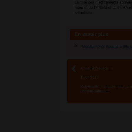
La liste des médicaments soumis à
Internet de l’ANSM et de l’EMA e
actualisée.
En savoir plus
Médicaments soumis à une sur
Actualité précédente
19/04/2013
Rohypnol® (flunitrazépam) : arr
commercialisation