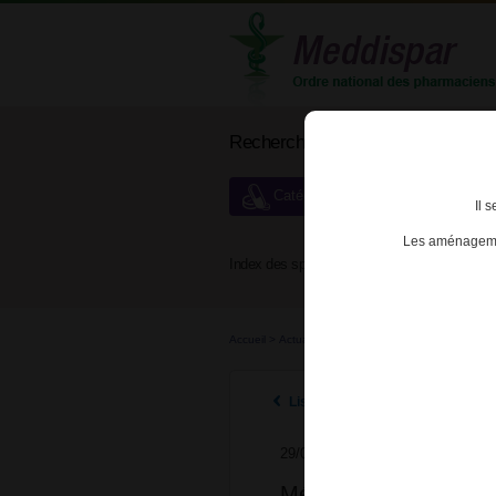
Rechercher un médicament
Catégories de dispensation particu
Il 
Les aménagemen
Index des spécialités :
A
B
Accueil
>
Actualités
>
2013
>
Médicaments soumis à 
Listes des actualités 2013
29/04/2013
Médicaments soumis à