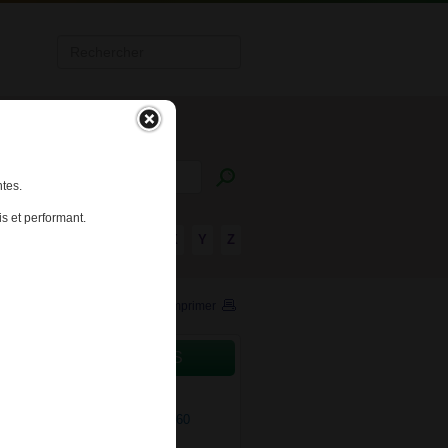
tes.
s et performant.
R
S
T
U
V
W
X
Y
Z
Imprimer
CAMENTS CONCERNÉS
OMIT 250mg GELULE P/60
OMIT 250mg PDR SOL BUV B/60
OMIT 500mg GELULE P/60