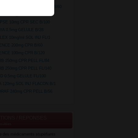
OMIT 500mg PDR SUSP BUV B/60
ANT 25mg CPR PELL FL/30
APSE 10mg CPR SEC B/100
NYA 0.5mg GELULE B/28
LEX 10mg/ml SOL INJ FL/1
LENCE 200mg CPR B/60
LENCE 100mg CPR B/120
RB 250mg CPR PELL FL/84
RB 250mg CPR PELL FL/140
ID 0.5mg GELULE FL/100
A 120mg SOL INJ FLACON B/1
ORAF 240mg CPR PELL B/56
TIONS / REPONSES
nsultées
re des médicaments stupéfiants