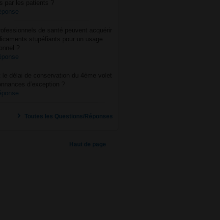
s par les patients ?
réponse
ofessionnels de santé peuvent acquérir
icaments stupéfiants pour un usage
onnel ?
réponse
 le délai de conservation du 4ème volet
onnances d’exception ?
réponse
Toutes les Questions/Réponses
Haut de page