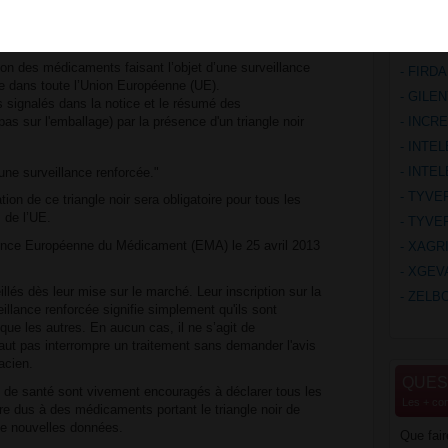
 par un triangle noir
- DIAC
- EDUR
on des médicaments faisant l’objet d’une surveillance
- FIRD
ce dans toute l’Union Européenne (UE).
- GILE
signalés dans la notice et le résumé des
pas sur l'emballage) par la présence d'un triangle noir
- INCRE
- INTE
- INTE
une surveillance renforcée."
- TYVE
ation de ce triangle noir sera obligatoire pour tous les
de l’UE.
- TYVE
Agence Européenne du Médicament (EMA) le 25 avril 2013
- XAGR
- XGEV
lés dès leur mise sur le marché. Leur inscription sur la
- ZELB
llance renforcée signifie simplement qu'ils sont
 que les autres. En aucun cas, il ne s’agit de
aut pas interrompre un traitement sans demander l'avis
acien.
QUES
s de santé sont vivement encouragés à déclarer tous les
Les + co
tre dus à des médicaments portant le triangle noir de
de nouvelles données.
Que fai