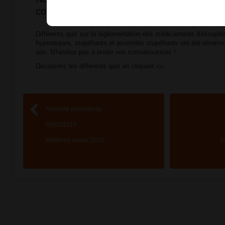
connaissances
Différents quiz sur la réglementation des médicaments d'exceptio
hypnotiques, stupéfiants et assimilés stupéfiants ont été récemm
site. N'hésitez pas à tester vos connaissances !
Découvrez les différents quiz en cliquant
ici
.
Actualité précédente
05/01/2015
Meilleurs voeux 2015
P