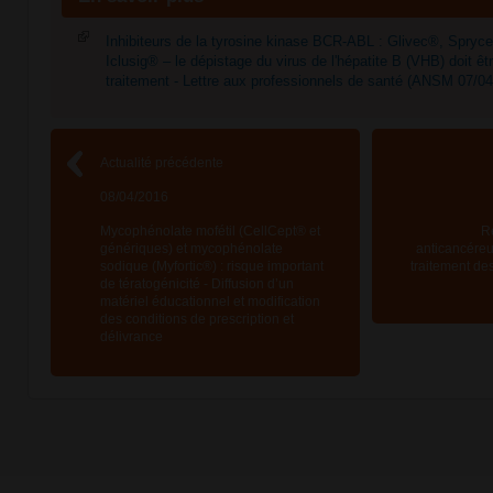
Inhibiteurs de la tyrosine kinase BCR-ABL : Glivec®, Spryc
Iclusig® – le dépistage du virus de l'hépatite B (VHB) doit êtr
traitement - Lettre aux professionnels de santé (ANSM 07/0
Actualité précédente
08/04/2016
Mycophénolate mofétil (CellCept® et
R
génériques) et mycophénolate
anticancéreu
sodique (Myfortic®) : risque important
traitement de
de tératogénicité - Diffusion d’un
matériel éducationnel et modification
des conditions de prescription et
délivrance