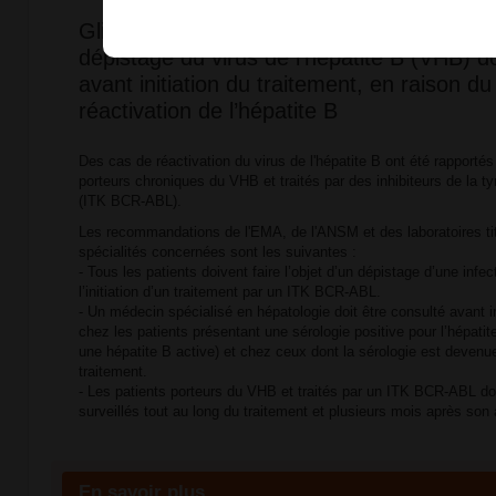
Glivec®, Sprycel®, Tasigna®, Bosulif®, Iclu
dépistage du virus de l'hépatite B (VHB) do
avant initiation du traitement, en raison du
réactivation de l’hépatite B
Des cas de réactivation du virus de l'hépatite B ont été rapporté
porteurs chroniques du VHB et traités par des inhibiteurs de la 
(ITK BCR-ABL).
Les recommandations​ de l'EMA, de l'ANSM et des laboratoires t
spécialités concernées sont les suivantes :​
- Tous les patients doivent faire l’objet d’un dépistage d’une infe
l’initiation d’un traitement par un ITK BCR-ABL.
- ​Un médecin spécialisé en hépatologie doit être consulté avant i
chez les patients présentant une sérologie positive pour l’hépati
une hépatite B active) et chez ceux dont la sérologie est devenu
traitement.
​- ​Les patients porteurs du VHB et traités par un ITK BCR-ABL do
surveillés tout au long du traitement et plusieurs mois après son a
En savoir plus