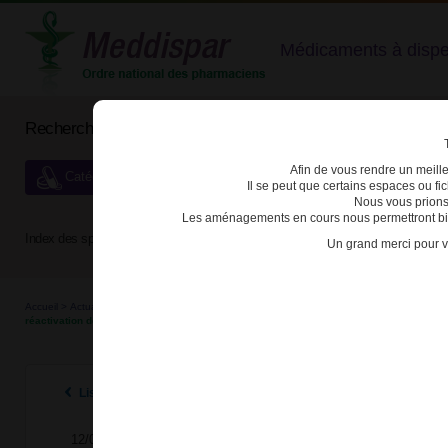
Médicaments à dispens
Rechercher un médicament
Afin de vous rendre un meilleu
Catégories de dispensation particulière
Il se peut que certains espaces ou f
Nous vous prions
Les aménagements en cours nous permettront bien
Index des spécialités :
A
B
C
D
E
F
G
H
Un grand merci pour v
Accueil
>
Actualités
>
2016
>
Glivec®, Sprycel®, Tasigna®, Bosulif®, Iclusig® ​: le dépist
réactivation de l’hépatite B
Listes des actualités 2016
12/04/2016