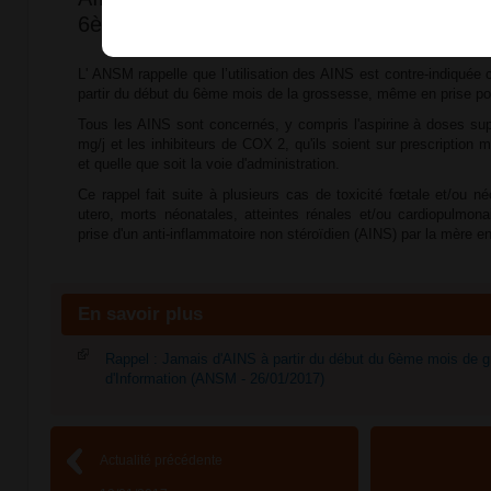
6ème mois de la grossesse
L' ANSM rappelle que l’utilisation des AINS est contre-indiquée
partir du début du 6ème mois de la grossesse, même en prise po
Tous les AINS sont concernés, y compris l'aspirine à doses su
mg/j et les inhibiteurs de COX 2, qu'ils soient sur prescription m
et quelle que soit la voie d'administration.
Ce rappel fait suite à plusieurs cas de toxicité fœtale et/ou n
utero, morts néonatales, atteintes rénales et/ou cardiopulmona
prise d'un anti-inflammatoire non stéroïdien (AINS) par la mère e
En savoir plus
Rappel : Jamais d'AINS à partir du début du 6ème mois de g
d'Information (ANSM - 26/01/2017)
Actualité précédente