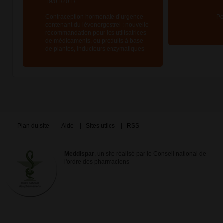
19/01/2017
Contraception hormonale d’urgence
Po
contenant du lévonorgestrel : nouvelle
recommandation pour les utilisatrices
de médicaments, ou produits à base
de plantes, inducteurs enzymatiques
Plan du site
Aide
Sites utiles
RSS
Meddispar
, un site réalisé par le Conseil national de
l'ordre des pharmaciens