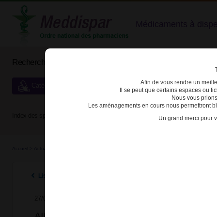
Médicaments à dispens
Rechercher un médicament
Afin de vous rendre un meilleu
Catégories de dispensation particulière
Il se peut que certains espaces ou f
Nous vous prions
Les aménagements en cours nous permettront bien
Index des spécialités :
A
B
C
D
E
F
G
H
Un grand merci pour v
Accueil
>
Actualités
>
2017
>
​AINS : rappel sur la contre-indication à partir du début d
Listes des actualités 2017
27/01/2017
​AINS : rappel sur la contre-indication à pa