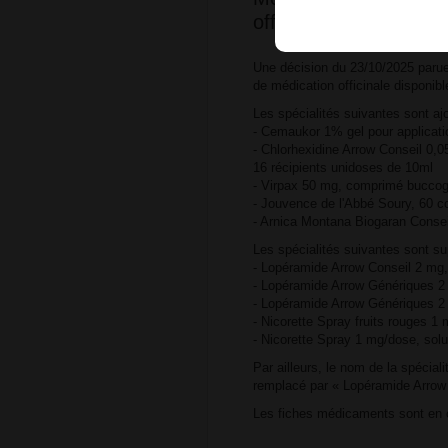
officinale mentionnée
Une décision du 23/10/2025 parue
de médication officinale disponibl
Les spécialités suivantes sont aj
- Cemaukor 1% gel pour applicati
- Chlorhexidine Arrow Conseil 0,05
16 récipients unidoses de 10ml
- Virpax 50 mg, comprimé buccog
- Jouvence de l'Abbé Soury, 60 c
- Arnica Montana Biogaran Conseil
Les spécialités suivantes sont s
- Lopéramide Arrow Conseil 2 mg,
- Lopéramide Arrow Génériques 2 
- Lopéramide Arrow Génériques 2
- Nicorette Spray fruits rouges 1 
- Nicorette Spray 1 mg/dose, solu
Par ailleurs, le nom de la spécia
remplacé par « Lopéramide Arrow 
Les fiches médicaments sont en c