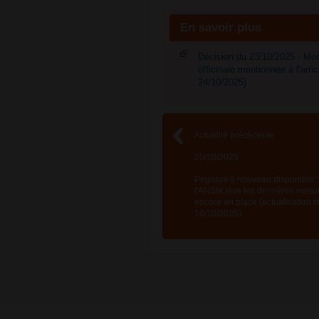
En savoir plus
Décision du 23/10/2025 - Mod
officinale mentionnée à l’art
24/10/2025)
Actualité précédente
20/10/2025
Pegasys à nouveau disponible :
l'ANSM lève les dernières mesu
encore en place (actualisation 
16/10/2025)