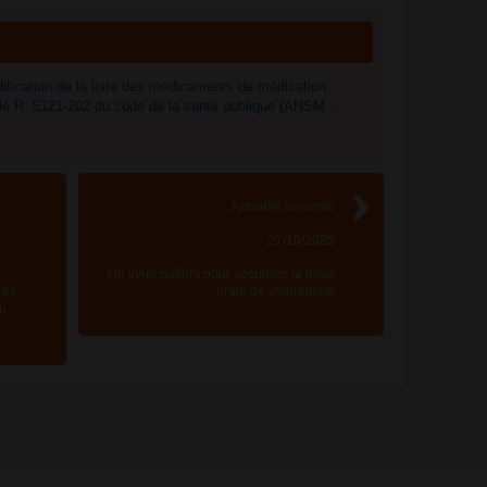
ification de la liste des médicaments de médication
icle R. 5121-202 du code de la santé publique (ANSM -
Actualité suivante
27/10/2025
Un livret patient pour sécuriser la prise
res
orale de vinorelbine
du