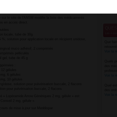
 à l'article R. 5121-202 du CSP
- Médic
 sur le site de l'ANSM modifie la liste des médicaments
es en accès direct.
QUES
outées :
Les + co
on locale, tube de 30g
 %, solution pour application locale en récipient unidose,
Que fai
retourné
ingival muco adhésif, 2 comprimés
Voir la 
omprimés pelliculés
 gel, tube de 45 g
Quels pr
upprimées :
des méd
 12 gélules
professi
mg, 6 gélules
Voir la 
 mg, 10 gélules
mg/dose, solution pour pulvérisation buccale, 2 flacons
Quel est
tion pour pulvérisation buccale, 2 flacons
des ord
Voir la 
lité « Lopéramide Arrow Génériques 2 mg, gélule » est
Conseil 2 mg, gélule ».
ours de mise à jour sur Meddispar.