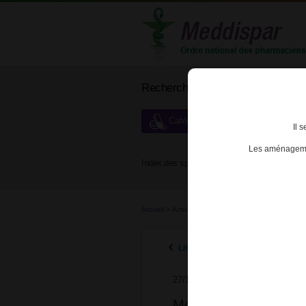
Rechercher un médicament
Catégories de dispensation particu
Il 
Les aménagemen
Index des spécialités :
A
B
Accueil
>
Actualités
>
2025
>
Modification de la l
Listes des actualités 2025
27/10/2025
Modification de la li