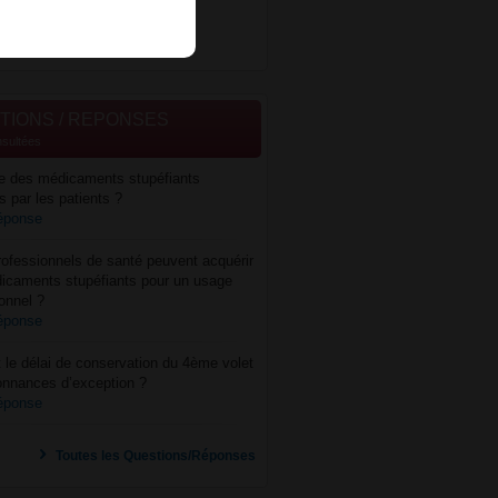
aments homéopathiques
TIONS / REPONSES
nsultées
re des médicaments stupéfiants
s par les patients ?
réponse
ofessionnels de santé peuvent acquérir
icaments stupéfiants pour un usage
onnel ?
réponse
 le délai de conservation du 4ème volet
onnances d’exception ?
réponse
Toutes les Questions/Réponses