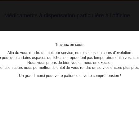
Médicaments à dispensation particulière à l'officine
Travaux en cours
Afin de vous rendre un meilleur service, notre site est en cours d'évolution.
lière
se peut que certains espaces ou fiches ne répondent pas temporairement à vos atten
Nous vous prions de bien vouloir nous en excuser.
ts en cours nous permettront bientôt de vous rendre un service encore plus préci
C
D
E
F
G
H
I
J
K
L
M
N
O
P
Q
Un grand merci pour votre patience et votre compréhension !
iste des médicaments de médication officinale mentionnée à l'article R. 5121-202 du CSP
MÉDI
- Médic
- Médic
ste des médicaments de médication
- Médic