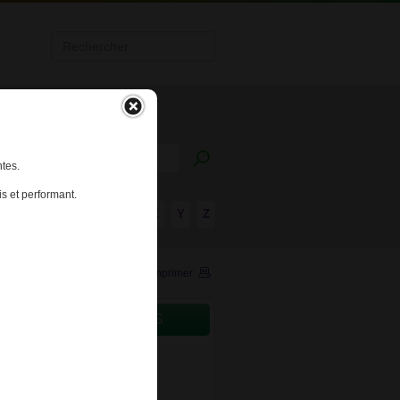
tes.
s et performant.
R
S
T
U
V
W
X
Y
Z
Imprimer
CAMENTS CONCERNÉS
aments en accès direct
aments à base de plantes
aments allopathiques