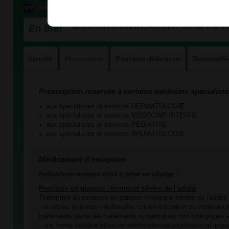
En bref
Médicament d'exception à prescription réservée à certain
Identité
Prescription
Première délivrance
Renouvell
Prescription réservée à certains médecins spécialiste
aux spécialistes et services DERMATOLOGIE
aux spécialistes et services MÉDECINE INTERNE
aux spécialistes et services PÉDIATRIE
aux spécialistes et services RHUMATOLOGIE
Médicament d'exception
Indications ouvrant droit à prise en charge :
Psoriasis en plaques chronique sévère de l'adulte
Traitement du psoriasis en plaques chronique sévère de l'adulte d
- un échec (réponse insuffisante, contre-indication ou intoléran
traitements parmi les traitements systémiques non biologiques et
- une forme étendue et/ou un retentissement psychosocial impor