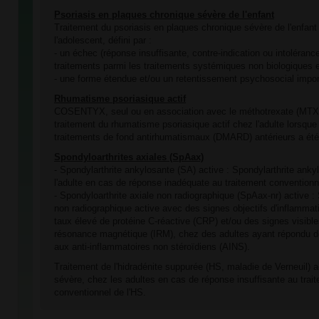
Psoriasis en plaques chronique sévère de l'enfant
Traitement du psoriasis en plaques chronique sévère de l'enfant 
l'adolescent, défini par :
- un échec (réponse insuffisante, contre-indication ou intoléran
traitements parmi les traitements systémiques non biologiques et
- une forme étendue et/ou un retentissement psychosocial impor
Rhumatisme psoriasique actif
COSENTYX, seul ou en association avec le méthotrexate (MTX),
traitement du rhumatisme psoriasique actif chez l'adulte lorsque
traitements de fond antirhumatismaux (DMARD) antérieurs a été
Spondyloarthrites axiales (SpAax)
- Spondylarthrite ankylosante (SA) active : Spondylarthrite anky
l'adulte en cas de réponse inadéquate au traitement conventionn
- Spondyloarthrite axiale non radiographique (SpAax-nr) active : 
non radiographique active avec des signes objectifs d'inflammati
taux élevé de protéine C-réactive (CRP) et/ou des signes visibles
résonance magnétique (IRM), chez des adultes ayant répondu d
aux anti-inflammatoires non stéroïdiens (AINS).
Traitement de l'hidradénite suppurée (HS, maladie de Verneuil) 
sévère, chez les adultes en cas de réponse insuffisante au tra
conventionnel de l'HS.