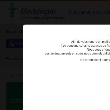
Médicaments à dispens
Rechercher un médicament
Afin de vous rendre un meilleu
Catégories de dispensation particulière
Il se peut que certains espaces ou f
Nous vous prions
Les aménagements en cours nous permettront bien
Index des spécialités :
A
B
C
D
E
F
G
H
Un grand merci pour v
Accueil
>
Médicaments
>
3400930010617 - COSENTYX
Da
COSENTYX 150mg SOL INJ SER P