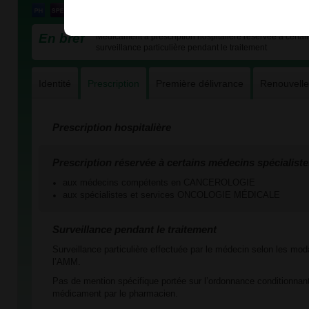
En bref
Médicament à prescription hospitalière réservée à certain
surveillance particulière pendant le traitement
Identité
Prescription
Première délivrance
Renouvell
Prescription hospitalière
Prescription réservée à certains médecins spécialiste
aux médecins compétents en CANCEROLOGIE
aux spécialistes et services ONCOLOGIE MÉDICALE
Surveillance pendant le traitement
Surveillance particulière effectuée par le médecin selon les mod
l’AMM.
Pas de mention spécifique portée sur l’ordonnance conditionnant
médicament par le pharmacien.