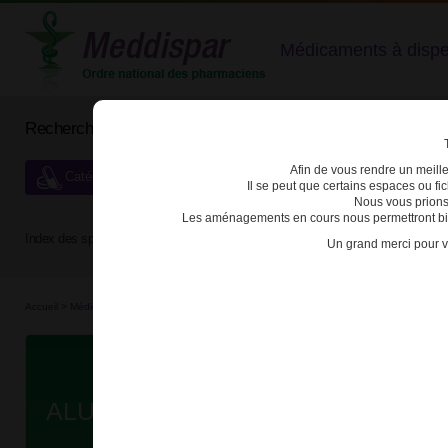
Médicaments à dispens
Rechercher un médicament
Afin de vous rendre un meilleu
Catégories de dispensation particulière
Il se peut que certains espaces ou f
Nous vous prions
Les aménagements en cours nous permettront bien
Index des spécialités :
A
B
C
D
E
F
G
H
Un grand merci pour v
Accueil
>
Médicaments à p...
>
Médicaments à p...
>
3400930171950 - ALUNBRIG
Da
ALUNBRIG 90mg + 180mg CPR PE