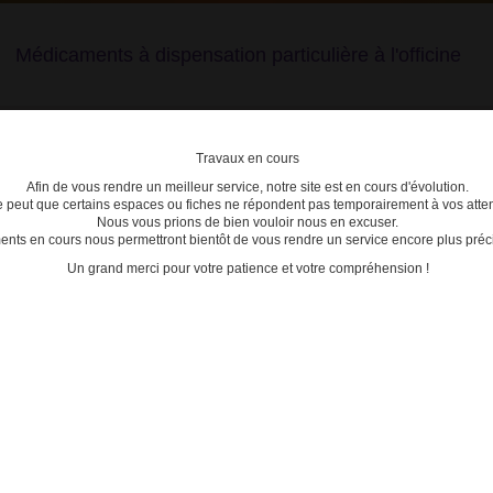
Médicaments à dispensation particulière à l'officine
Travaux en cours
Afin de vous rendre un meilleur service, notre site est en cours d'évolution.
lière
se peut que certains espaces ou fiches ne répondent pas temporairement à vos atten
Nous vous prions de bien vouloir nous en excuser.
ts en cours nous permettront bientôt de vous rendre un service encore plus préci
C
D
E
F
G
H
I
J
K
L
M
N
O
P
Q
Un grand merci pour votre patience et votre compréhension !
>
3400930299456 - AXITINIB SANDOZ
RÉGL
Date de mise à jour : 12/09/2025
MÉDI
 3mg CPR PELL B/56
Médic