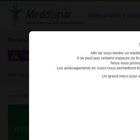
Médicaments à dispens
Rechercher un médicament
Afin de vous rendre un meilleu
Catégories de dispensation particulière
Il se peut que certains espaces ou f
Nous vous prions
Les aménagements en cours nous permettront bien
Index des spécialités :
A
B
C
D
E
F
G
H
Un grand merci pour v
Accueil
>
Médicaments à p...
>
Médicaments à p...
>
3400930248942 - AYVAKYT
Da
AYVAKYT 50mg CPR PELL FL/30