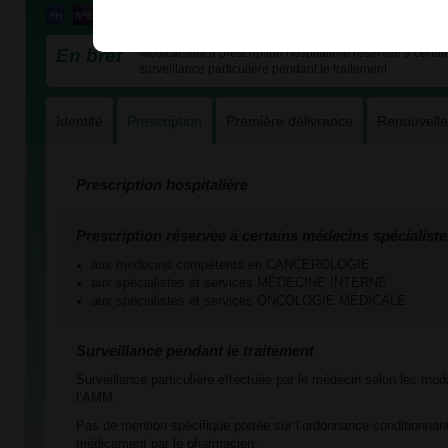
En bref
Médicament à prescription hospitalière réservée à certain
surveillance particulière pendant le traitement
Identité
Prescription
Première délivrance
Renouvell
Prescription hospitalière
Prescription réservée à certains médecins spécialiste
aux médecins compétents en CANCEROLOGIE
aux spécialistes et services MÉDECINE INTERNE
aux spécialistes et services ONCOLOGIE MÉDICALE
Surveillance pendant le traitement
Surveillance particulière effectuée par le médecin selon les mod
l’AMM.
Pas de mention spécifique portée sur l’ordonnance conditionnant
médicament par le pharmacien.