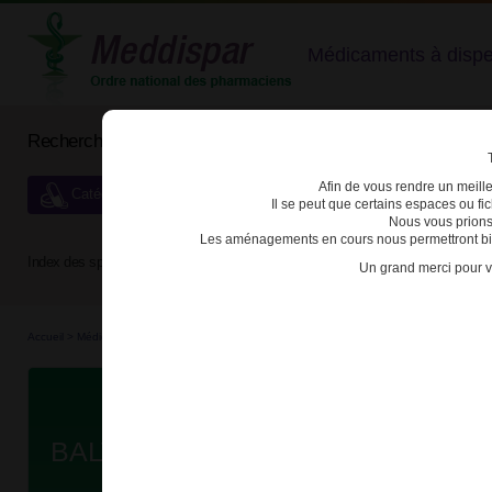
Médicaments à dispens
Rechercher un médicament
Afin de vous rendre un meilleu
Catégories de dispensation particulière
Il se peut que certains espaces ou f
Nous vous prions
Les aménagements en cours nous permettront bien
Index des spécialités :
A
B
C
D
E
F
G
H
Un grand merci pour v
Accueil
>
Médicaments à p...
>
Médicaments à p...
>
3400930300954 - BALVERSA
Da
BALVERSA 3mg CPR PELL FL/56