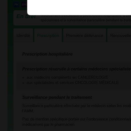
En bref
Médicament d'exception à prescription hospitalière, à pre
spécialistes et à surveillance particulière pendant le trai
Identité
Prescription
Première délivrance
Renouvell
Prescription hospitalière
Prescription réservée à certains médecins spécialiste
aux médecins compétents en CANCEROLOGIE
aux spécialistes et services ONCOLOGIE MÉDICALE
Surveillance pendant le traitement
Surveillance particulière effectuée par le médecin selon les mod
l’AMM.
Pas de mention spécifique portée sur l’ordonnance conditionnant
médicament par le pharmacien.