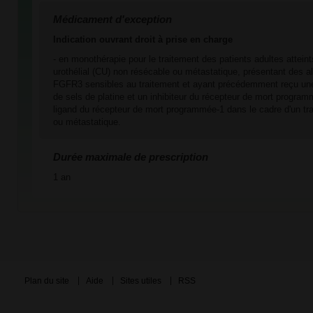
Médicament d'exception
Indication ouvrant droit à prise en charge
- en monothérapie pour le traitement des patients adultes attein
urothélial (CU) non résécable ou métastatique, présentant des a
FGFR3 sensibles au traitement et ayant précédemment reçu une
de sels de platine et un inhibiteur du récepteur de mort program
ligand du récepteur de mort programmée-1 dans le cadre d'un tr
ou métastatique.
Durée maximale de prescription
1 an
Plan du site
Aide
Sites utiles
RSS