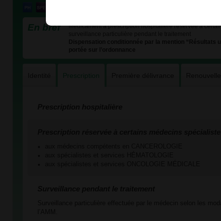
En bref
Médicament à prescription hospitalière réservée à certain
surveillance particulière pendant le traitement
Dispensation conditionnée par la mention “Résultats 
portée sur l’ordonnance
Identité
Prescription
Première délivrance
Renouvell
Prescription hospitalière
Prescription réservée à certains médecins spécialiste
aux médecins compétents en CANCEROLOGIE
aux spécialistes et services HÉMATOLOGIE
aux spécialistes et services ONCOLOGIE MÉDICALE
Surveillance pendant le traitement
Surveillance particulière effectuée par le médecin selon les mod
l’AMM.