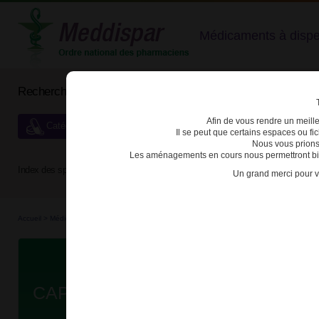
Médicaments à dispens
Rechercher un médicament
Afin de vous rendre un meilleu
Catégories de dispensation particulière
Il se peut que certains espaces ou f
Nous vous prions
Les aménagements en cours nous permettront bien
Index des spécialités :
A
B
C
D
E
F
G
H
Un grand merci pour v
Accueil
>
Médicaments à p...
>
Médicaments à p...
>
3400927443190 - CAPECITABINE VI
Da
CAPECITABINE VIATRIS 150mg C