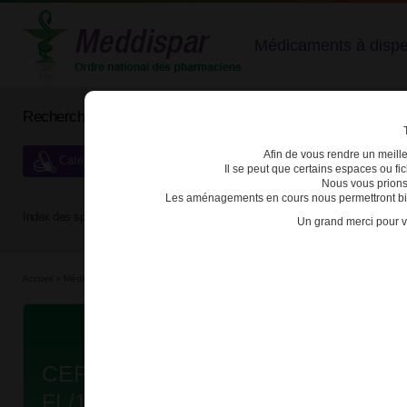
Médicaments à dispens
Rechercher un médicament
Afin de vous rendre un meilleu
Catégories de dispensation particulière
Il se peut que certains espaces ou f
Nous vous prions
Les aménagements en cours nous permettront bien
Index des spécialités :
A
B
C
D
E
F
G
H
Un grand merci pour v
Accueil
>
Médicaments à p...
>
Médicaments à p...
>
3400930209301 - CEFEPIME STRA
Da
CEFEPIME STRAGEN 2g PDR SOL 
FL/1