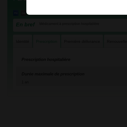
En bref
Médicament à prescription hospitalière
Identité
Prescription
Première délivrance
Renouvell
Prescription hospitalière
Durée maximale de prescription
1 an