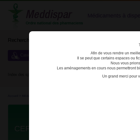
Médicaments à dispens
Rechercher un médicament
Afin de vous rendre un meilleu
Catégories de dispensation particulière
Il se peut que certains espaces ou f
Nous vous prions
Les aménagements en cours nous permettront bien
Index des spécialités :
A
B
C
D
E
F
G
H
Un grand merci pour v
Accueil
>
Médicaments à p...
>
Médicaments à p...
>
3400939062389 - CEFEPIME VIATRI
Da
CEFEPIME VIATRIS 1g PDR SOL I