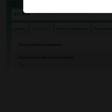
En bref
Médicament à prescription hospitalière
Identité
Prescription
Première délivrance
Renouvell
Prescription hospitalière
Durée maximale de prescription
1 an