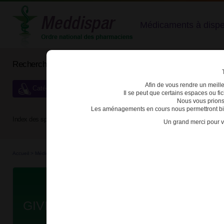
Médicaments à dispens
Rechercher un médicament
Afin de vous rendre un meilleu
Catégories de dispensation particulière
Il se peut que certains espaces ou f
Nous vous prions
Les aménagements en cours nous permettront bien
Index des spécialités :
A
B
C
D
E
F
G
H
Un grand merci pour v
Accueil
>
Médicaments à p...
>
Médicaments à p...
>
3400930216316 - GIVLAARI
Da
GIVLAARI 189mg/ml SOL INJ FL/1