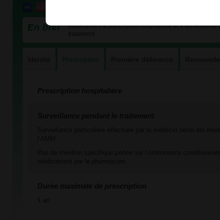
En bref
Médicament à prescription hospitalière et à surveillance 
traitement
Identité
Prescription
Première délivrance
Renouvell
Prescription hospitalière
Surveillance pendant le traitement
Surveillance particulière effectuée par le médecin selon les mod
l’AMM.
Pas de mention spécifique portée sur l’ordonnance conditionnant
médicament par le pharmacien.
Durée maximale de prescription
1 an