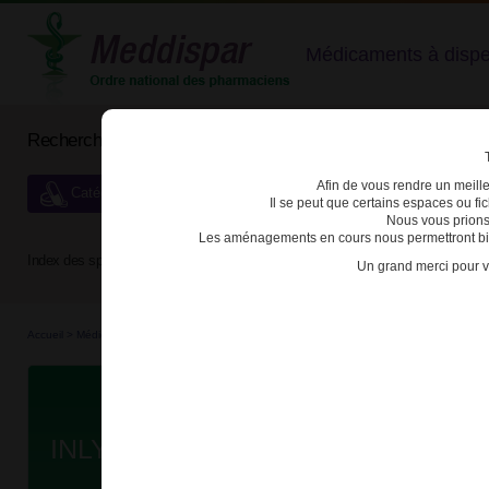
Médicaments à dispens
Rechercher un médicament
Afin de vous rendre un meilleu
Catégories de dispensation particulière
Il se peut que certains espaces ou f
Nous vous prions
Les aménagements en cours nous permettront bien
Index des spécialités :
A
B
C
D
E
F
G
H
Un grand merci pour v
Accueil
>
Médicaments à p...
>
Médicaments à p...
>
3400927547379 - INLYTA
Da
INLYTA 3mg CPR PELL B/56