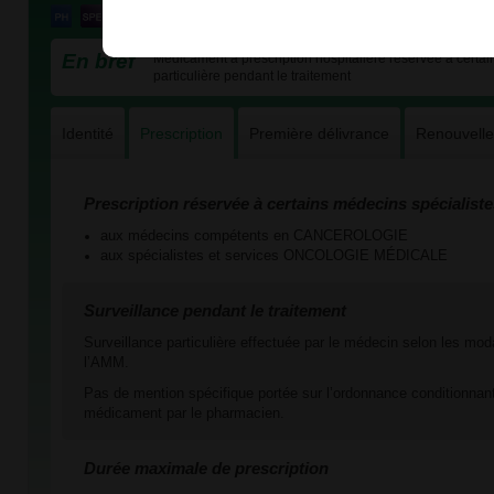
En bref
Médicament à prescription hospitalière réservée à certain
particulière pendant le traitement
Identité
Prescription
Première délivrance
Renouvell
Prescription réservée à certains médecins spécialiste
aux médecins compétents en CANCEROLOGIE
aux spécialistes et services ONCOLOGIE MÉDICALE
Surveillance pendant le traitement
Surveillance particulière effectuée par le médecin selon les mod
l’AMM.
Pas de mention spécifique portée sur l’ordonnance conditionnant
médicament par le pharmacien.
Durée maximale de prescription