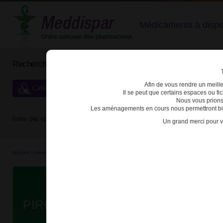
Médicaments à dispens
Rechercher un médicament
Afin de vous rendre un meilleu
Catégories de dispensation particulière
Il se peut que certains espaces ou f
Nous vous prions
Les aménagements en cours nous permettront bien
Index des spécialités :
A
B
C
D
E
F
G
H
Un grand merci pour v
Accueil
>
Médicaments à p...
>
Médicaments à p...
>
3400930274736 - PIRFENIDONE A
Da
PIRFENIDONE ACCORD 267mg CP