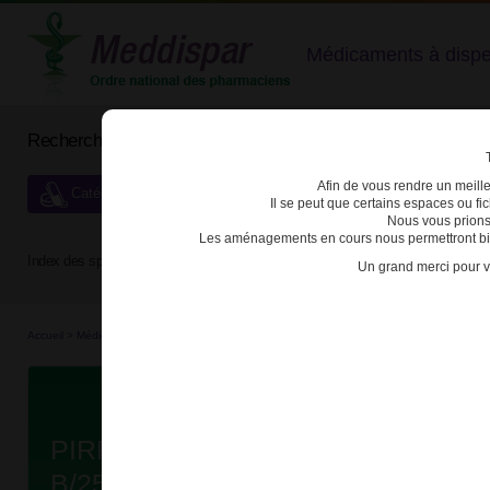
Médicaments à dispens
Rechercher un médicament
Afin de vous rendre un meilleu
Catégories de dispensation particulière
Il se peut que certains espaces ou f
Nous vous prions
Les aménagements en cours nous permettront bien
Index des spécialités :
A
B
C
D
E
F
G
H
Un grand merci pour v
Accueil
>
Médicaments à p...
>
Médicaments à p...
>
3400930256756 - PIRFENIDONE BI
Da
PIRFENIDONE BIOGARAN 267mg
B/252