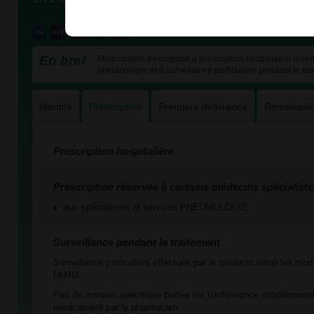
En bref
Médicament d'exception à prescription hospitalière réser
pneumologie et à surveillance particulière pendant le tra
Identité
Prescription
Première délivrance
Renouvell
Prescription hospitalière
Prescription réservée à certains médecins spécialiste
aux spécialistes et services PNEUMOLOGIE
Surveillance pendant le traitement
Surveillance particulière effectuée par le médecin selon les mod
l’AMM.
Pas de mention spécifique portée sur l’ordonnance conditionnant
médicament par le pharmacien.