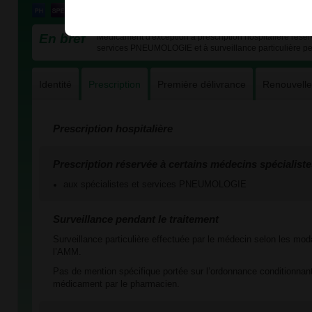
En bref
Médicament d'exception à prescription hospitalière réser
services PNEUMOLOGIE et à surveillance particulière pe
Identité
Prescription
Première délivrance
Renouvell
Prescription hospitalière
Prescription réservée à certains médecins spécialiste
aux spécialistes et services PNEUMOLOGIE
Surveillance pendant le traitement
Surveillance particulière effectuée par le médecin selon les mod
l’AMM.
Pas de mention spécifique portée sur l’ordonnance conditionnant
médicament par le pharmacien.