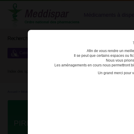
Médicaments à dispens
Rechercher un médicament
Afin de vous rendre un meilleu
Catégories de dispensation particulière
Il se peut que certains espaces ou f
Nous vous prions
Les aménagements en cours nous permettront bien
Index des spécialités :
A
B
C
D
E
F
G
H
Un grand merci pour v
Accueil
>
Médicaments à p...
>
Médicaments à p...
>
3400930249826 - PIRFENIDONE TE
Da
PIRFENIDONE TEVA 267mg CPR P