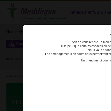
Médicaments à dispens
Rechercher un médicament
Afin de vous rendre un meilleu
Catégories de dispensation particulière
Il se peut que certains espaces ou f
Nous vous prions
Les aménagements en cours nous permettront bien
Index des spécialités :
A
B
C
D
E
F
G
H
Un grand merci pour v
Accueil
>
Médicaments à p...
>
Médicaments à p...
>
3400930157640 - PELGRAZ
Da
PELGRAZ 6mg SOL INJ SER PRE 