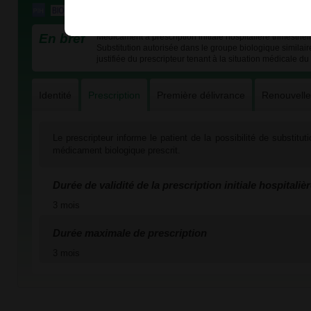
En bref
Médicament à prescription initiale hospitalière trimestriel
Substitution autorisée dans le groupe biologique similai
justifiée du prescripteur tenant à la situation médicale du
Identité
Prescription
Première délivrance
Renouvell
Le prescripteur informe le patient de la possibilité de substitu
médicament biologique prescrit.
Durée de validité de la prescription initiale hospitaliè
3 mois
Durée maximale de prescription
3 mois