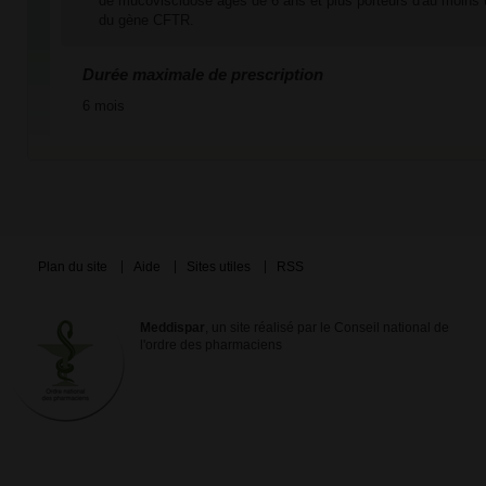
de mucoviscidose âgés de 6 ans et plus porteurs d'au moins
du gène CFTR.
Durée maximale de prescription
6 mois
Plan du site
Aide
Sites utiles
RSS
Meddispar
, un site réalisé par le Conseil national de
l'ordre des pharmaciens