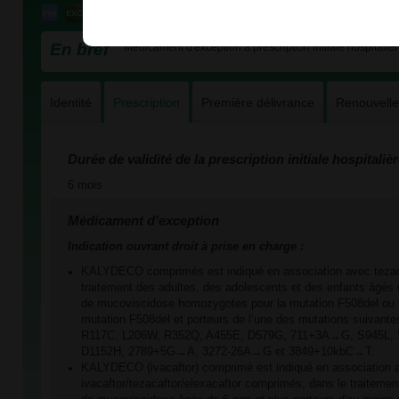
En bref
Médicament d'exception à prescription initiale hospitaliè
Identité
Prescription
Première délivrance
Renouvell
Durée de validité de la prescription initiale hospitaliè
6 mois
Médicament d'exception
Indication ouvrant droit à prise en charge :
KALYDECO comprimés est indiqué en association avec tezaca
traitement des adultes, des adolescents et des enfants âgés d
de mucoviscidose homozygotes pour la mutation F508del ou 
mutation F508del et porteurs de l’une des mutations suivant
R117C, L206W, R352Q, A455E, D579G, 711+3A→G, S945L, 
D1152H, 2789+5G→A, 3272-26A→G et 3849+10kbC→T.
KALYDECO (ivacaftor) comprimé est indiqué en association 
ivacaftor/tezacaftor/elexacaftor comprimés, dans le traitement