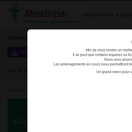
Médicaments à dispens
Rechercher un médicament
Afin de vous rendre un meilleu
Catégories de dispensation particulière
Il se peut que certains espaces ou f
Nous vous prions
Les aménagements en cours nous permettront bien
Index des spécialités :
A
B
C
D
E
F
G
H
Un grand merci pour v
Accueil
>
Médicaments à p...
>
Médicaments à p...
>
3400930220269 - KALYDECO
Da
KALYDECO 75mg CPR PELL B/28