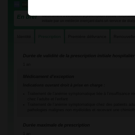
En bref
Médicament d'exception à prescription initiale hospitali
initiale par un médecin exerçant dans un service de dial
Identité
Prescription
Première délivrance
Renouvell
Durée de validité de la prescription initiale hospitaliè
1 an
Médicament d'exception
Indications ouvrant droit à prise en charge :
Traitement de l’anémie symptomatique liée à l’insuffisance ré
chez l’adulte et l’enfant
Traitement de l’anémie symptomatique chez des patients adul
pathologies malignes non myéloïdes et recevant une chimioth
Durée maximale de prescription
1 an