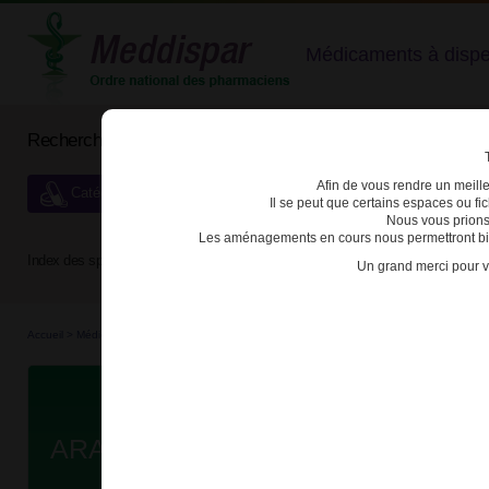
Médicaments à dispens
Rechercher un médicament
Afin de vous rendre un meilleu
Catégories de dispensation particulière
Il se peut que certains espaces ou f
Nous vous prions
Les aménagements en cours nous permettront bien
Index des spécialités :
A
B
C
D
E
F
G
H
Un grand merci pour v
Accueil
>
Médicaments à p...
>
Médicaments à p...
>
3400936593145 - ARANESP
Da
ARANESP 80µg SOL INJ STYLO B