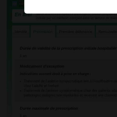
En bref
Médicament d'exception à prescription initiale hospitali
initiale par un médecin exerçant dans un service de dial
Identité
Prescription
Première délivrance
Renouvell
Durée de validité de la prescription initiale hospitaliè
1 an
Médicament d'exception
Indications ouvrant droit à prise en charge :
Traitement de l’anémie symptomatique liée à l’insuffisance ré
chez l’adulte et l’enfant
Traitement de l’anémie symptomatique chez des patients adul
pathologies malignes non myéloïdes et recevant une chimioth
Durée maximale de prescription
1 an