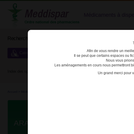
Médicaments à dispens
Rechercher un médicament
Afin de vous rendre un meilleu
Catégories de dispensation particulière
Il se peut que certains espaces ou f
Nous vous prions
Les aménagements en cours nous permettront bien
Index des spécialités :
A
B
C
D
E
F
G
H
Un grand merci pour v
Accueil
>
Médicaments à p...
>
Médicaments à p...
>
3400936593664 - ARANESP
Da
ARANESP 500µg SOL INJ STYLO 