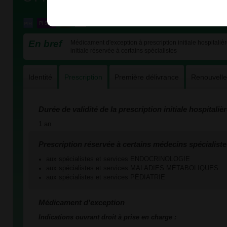
En bref
Médicament d'exception à prescription initiale hospitalièr
initiale réservée à certains spécialistes
Identité
Prescription
Première délivrance
Renouvell
Durée de validité de la prescription initiale hospitaliè
1 an
Prescription réservée à certains médecins spécialiste
aux spécialistes et services ENDOCRINOLOGIE
aux spécialistes et services MALADIES MÉTABOLIQUES
aux spécialistes et services PÉDIATRIE
Médicament d'exception
Indications ouvrant droit à prise en charge :