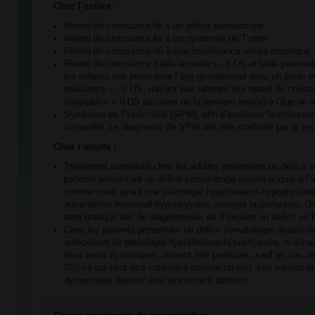
Chez l’enfant :
Retard de croissance lié à un déficit somatotrope.
Retard de croissance lie à un syndrome de Turner.
Retard de croissance dû à une insuffisance rénale chronique.
Retard de croissance (taille actuelle ≤ - 3 DS et taille parent
les enfants nés petits pour l’âge gestationnel avec un poids et
naissance < - 2 DS, n'ayant pas rattrapé leur retard de croiss
croissance < 0 DS au cours de la dernière année) à l'âge de 
Syndrome de Prader-Willi (SPW), afin d’améliorer la croissan
corporelle. Le diagnostic de SPW doit être confirmé par le tes
Chez l’adulte :
Traitement substitutif chez les adultes présentant un déficit
patients présentant un déficit somatotrope sévère acquis à l’â
comme ceux ayant une pathologie hypothalamo-hypophysaire
autre déficit hormonal hypophysaire, excepté la prolactine. U
sera pratiqué afin de diagnostiquer ou d’exclure un déficit e
Chez les patients présentant un déficit somatotrope acquis d
antécédent de pathologie hypothalamo-hypophysaire, ni d’irra
deux tests dynamiques doivent être pratiqués, sauf en cas de 
DS) ce qui peut être considéré comme un test. Les valeurs li
dynamiques doivent être strictement définies.