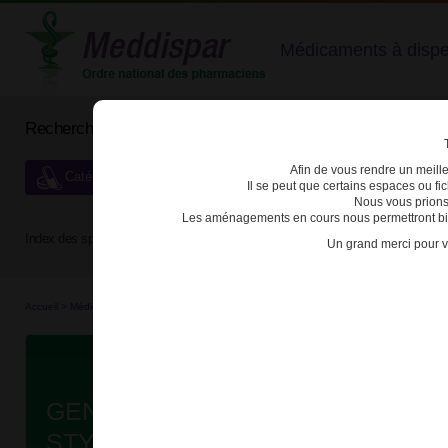
Médicaments à dispens
Rechercher un médicament
Afin de vous rendre un meilleu
Catégories de dispensation particulière
Il se peut que certains espaces ou f
Nous vous prions
Les aménagements en cours nous permettront bien
Index des spécialités :
A
B
C
D
E
F
G
H
Un grand merci pour v
Accueil
>
Médicaments à p...
>
Médicaments à p...
>
3400949742073 - GENOTONORM
Da
GENOTONORM 12mg PDR ET SOL
STYLO GOQUICK B/1