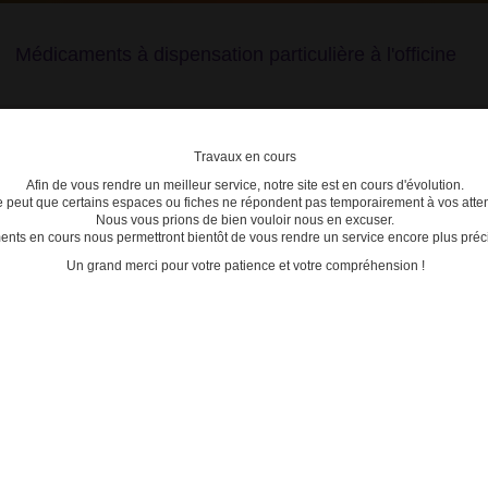
Médicaments à dispensation particulière à l'officine
Travaux en cours
Afin de vous rendre un meilleur service, notre site est en cours d'évolution.
lière
se peut que certains espaces ou fiches ne répondent pas temporairement à vos atten
Nous vous prions de bien vouloir nous en excuser.
ts en cours nous permettront bientôt de vous rendre un service encore plus préci
C
D
E
F
G
H
I
J
K
L
M
N
O
P
Q
Un grand merci pour votre patience et votre compréhension !
>
3400938069624 - ADVAGRAF
RÉGL
Date de mise à jour : 13/09/2013
MÉDI
LULE LP B/30
Médic
hospita