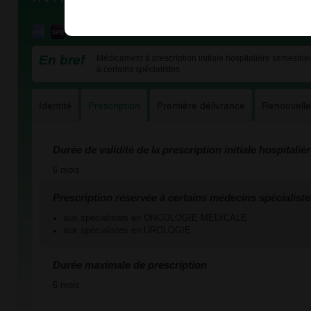
En bref
Médicament à prescription initiale hospitalière semestriel
à certains spécialistes
Identité
Prescription
Première délivrance
Renouvell
Durée de validité de la prescription initiale hospitaliè
6 mois
Prescription réservée à certains médecins spécialiste
aux spécialistes en ONCOLOGIE MEDICALE
aux spécialistes en UROLOGIE
Durée maximale de prescription
6 mois