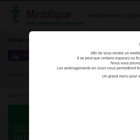
Médicaments à dispens
Rechercher un médicament
Afin de vous rendre un meilleu
Catégories de dispensation particulière
Il se peut que certains espaces ou f
Nous vous prions
Les aménagements en cours nous permettront bien
Index des spécialités :
A
B
C
D
E
F
G
H
Un grand merci pour v
Accueil
>
Médicaments à p...
>
Médicaments à p...
>
3400935395672 - BCG-MEDAC
Da
BCG-MEDAC PDR ET SOLV SUSP
INTRAVESIC FL/1