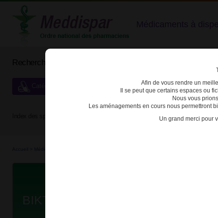
Médicaments à dispens
Rechercher un médicament
Afin de vous rendre un meilleu
Catégories de dispensation particulière
Il se peut que certains espaces ou f
Nous vous prions
Les aménagements en cours nous permettront bien
Index des spécialités :
A
B
C
D
E
F
G
H
Un grand merci pour v
Accueil
>
Médicaments à p...
>
Médicaments à p...
>
3400930262511 - BIKTARVY
Da
BIKTARVY 30mg/120 mg/15 mg CP