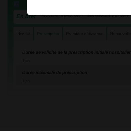
En bref
Médicament à prescription initiale hospitalière annuelle
Identité
Prescription
Première délivrance
Renouvell
Durée de validité de la prescription initiale hospitaliè
1 an
Durée maximale de prescription
1 an