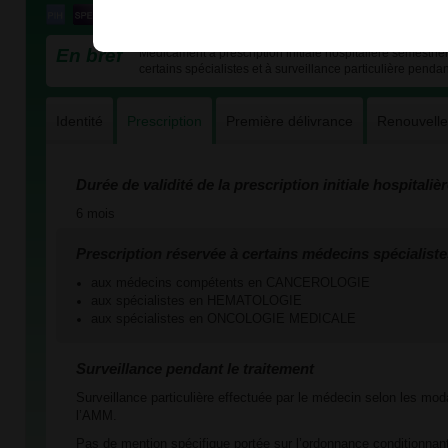
En bref
Médicament à prescription initiale hospitalière semestriel
certains spécialistes et à surveillance particulière pendan
Identité
Prescription
Première délivrance
Renouvell
Durée de validité de la prescription initiale hospitaliè
6 mois
Prescription réservée à certains médecins spécialiste
aux médecins compétents en CANCEROLOGIE
aux spécialistes en HEMATOLOGIE
aux spécialistes en ONCOLOGIE MEDICALE
Surveillance pendant le traitement
Surveillance particulière effectuée par le médecin selon les mod
l’AMM.
Pas de mention spécifique portée sur l’ordonnance conditionnant