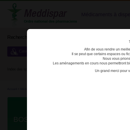
Médicaments à dispens
Rechercher un médicament
Afin de vous rendre un meilleu
Catégories de dispensation particulière
Il se peut que certains espaces ou f
Nous vous prions
Les aménagements en cours nous permettront bien
Index des spécialités :
A
B
C
D
E
F
G
H
Un grand merci pour v
Accueil
>
Médicaments à p...
>
Médicaments à p...
>
3400930290477 - BOSUTINIB ZENTI
Da
BOSUTINIB ZENTIVA 100mg CPR 