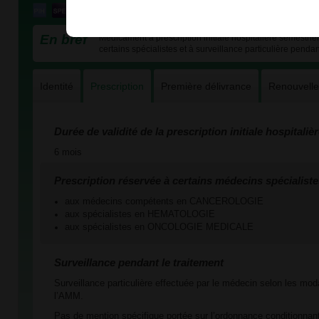
En bref
Médicament à prescription initiale hospitalière semestriel
certains spécialistes et à surveillance particulière pendan
Identité
Prescription
Première délivrance
Renouvell
Durée de validité de la prescription initiale hospitaliè
6 mois
Prescription réservée à certains médecins spécialiste
aux médecins compétents en CANCEROLOGIE
aux spécialistes en HEMATOLOGIE
aux spécialistes en ONCOLOGIE MEDICALE
Surveillance pendant le traitement
Surveillance particulière effectuée par le médecin selon les mod
l’AMM.
Pas de mention spécifique portée sur l’ordonnance conditionnant