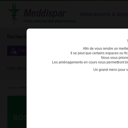
Médicaments à dispens
Rechercher un médicament
Afin de vous rendre un meilleu
Catégories de dispensation particulière
Il se peut que certains espaces ou f
Nous vous prions
Les aménagements en cours nous permettront bien
Index des spécialités :
A
B
C
D
E
F
G
H
Un grand merci pour v
Accueil
>
Médicaments à p...
>
Médicaments à p...
>
3400930290514 - BOSUTINIB ZENTI
Da
BOSUTINIB ZENTIVA 400mg CPR 