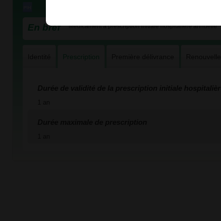
En bref
Médicament à prescription initiale hospitalière annuelle
Identité
Prescription
Première délivrance
Renouvell
Durée de validité de la prescription initiale hospitaliè
1 an
Durée maximale de prescription
1 an