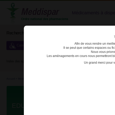
Médicaments à dispens
Rechercher un médicament
Afin de vous rendre un meilleu
Catégories de dispensation particulière
Il se peut que certains espaces ou f
Nous vous prions
Les aménagements en cours nous permettront bien
Index des spécialités :
A
B
C
D
E
F
G
H
Un grand merci pour v
Accueil
>
Médicaments à p...
>
Médicaments à p...
>
3400921947298 - EDURANT
Da
EDURANT 25mg CPR PELL FL/30