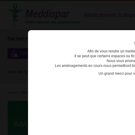
Médicaments à dispens
Rechercher un médicament
Afin de vous rendre un meilleu
Catégories de dispensation particulière
Il se peut que certains espaces ou f
Nous vous prions
Les aménagements en cours nous permettront bien
Index des spécialités :
A
B
C
D
E
F
G
H
Un grand merci pour v
Accueil
>
Médicaments à p...
>
Médicaments à p...
>
3400930057117 - IMATINIB TEVA
Da
IMATINIB TEVA 100mg CPR PELL 