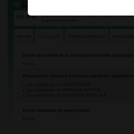
En bref
Médicament à prescription initiale hospitalière semestriel
à certains spécialistes
Identité
Prescription
Première délivrance
Renouvell
Durée de validité de la prescription initiale hospitaliè
6 mois
Prescription réservée à certains médecins spécialiste
aux spécialistes en HEMATOLOGIE
aux spécialistes en MEDECINE INTERNE
aux spécialistes en ONCOLOGIE MEDICALE
Durée maximale de prescription
6 mois