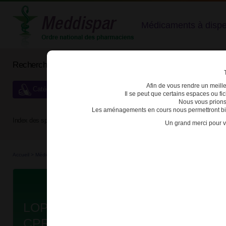
Médicaments à dispens
Rechercher un médicament
Afin de vous rendre un meilleu
Catégories de dispensation particulière
Il se peut que certains espaces ou f
Nous vous prions
Les aménagements en cours nous permettront bien
Index des spécialités :
A
B
C
D
E
F
G
H
Un grand merci pour v
Accueil
>
Médicaments à p...
>
Médicaments à p...
>
3400930060049 - LOPINAVIR/RITON
Da
LOPINAVIR/RITONAVIR VIATRIS 2
CPR PELL B/120