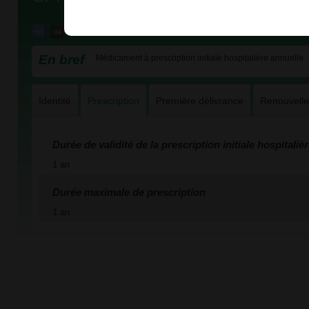
En bref
Médicament à prescription initiale hospitalière annuelle
Identité
Prescription
Première délivrance
Renouvell
Durée de validité de la prescription initiale hospitaliè
1 an
Durée maximale de prescription
1 an