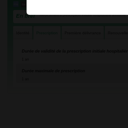
En bref
Médicament à prescription initiale hospitalière annuelle
Identité
Prescription
Première délivrance
Renouvell
Durée de validité de la prescription initiale hospitaliè
1 an
Durée maximale de prescription
1 an