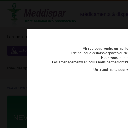
Médicaments à dispens
Rechercher un médicament
Afin de vous rendre un meilleu
Catégories de dispensation particulière
Il se peut que certains espaces ou f
Nous vous prions
Les aménagements en cours nous permettront bien
Index des spécialités :
A
B
C
D
E
F
G
H
Un grand merci pour v
Accueil
>
Médicaments à p...
>
Médicaments à p...
>
3400930089026 - NEVIRAPINE CRI
Da
NEVIRAPINE CRISTERS 400mg CP