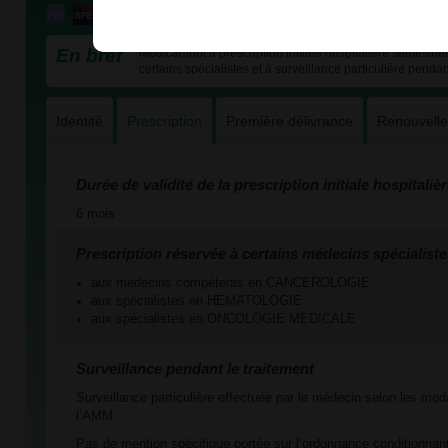
En bref
Médicament à prescription initiale hospitalière semestriel
certains spécialistes et à surveillance particulière pendan
Identité
Prescription
Première délivrance
Renouvell
Durée de validité de la prescription initiale hospitaliè
6 mois
Prescription réservée à certains médecins spécialiste
aux médecins compétents en CANCEROLOGIE
aux spécialistes en HEMATOLOGIE
aux spécialistes en ONCOLOGIE MEDICALE
Surveillance pendant le traitement
Surveillance particulière effectuée par le médecin selon les mod
l’AMM.
Pas de mention spécifique portée sur l’ordonnance conditionnant