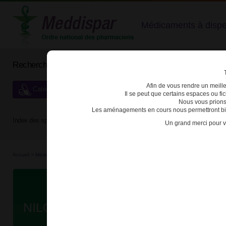
Médicaments à dispens
Rechercher un médicament
Afin de vous rendre un meilleu
Catégories de dispensation particulière
Il se peut que certains espaces ou f
Nous vous prions
Les aménagements en cours nous permettront bien
Index des spécialités :
A
B
C
D
E
F
G
H
Un grand merci pour v
Accueil
>
Médicaments à p...
>
Médicaments à p...
>
3400930299166 - NILOTINIB BIOGA
Da
NILOTINIB BIOGARAN 200mg GEL