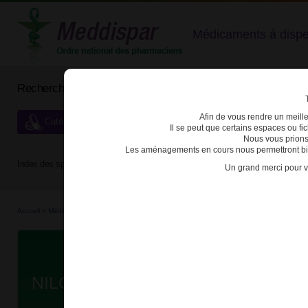
Médicaments à dispens
Rechercher un médicament
Afin de vous rendre un meilleu
Catégories de dispensation particulière
Il se peut que certains espaces ou f
Nous vous prions
Les aménagements en cours nous permettront bien
Index des spécialités :
A
B
C
D
E
F
G
H
Un grand merci pour v
Accueil
>
Médicaments à p...
>
Médicaments à p...
>
3400930299319 - NILOTINIB TEVA
Da
NILOTINIB TEVA 150mg GELULE B