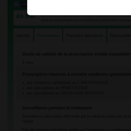
En bref
Médicament à prescription initiale hospitalière semestriel
certains spécialistes et à surveillance particulière pendan
Identité
Prescription
Première délivrance
Renouvell
Durée de validité de la prescription initiale hospitaliè
6 mois
Prescription réservée à certains médecins spécialiste
aux médecins compétents en CANCEROLOGIE
aux spécialistes en HEMATOLOGIE
aux spécialistes en ONCOLOGIE MEDICALE
Surveillance pendant le traitement
Surveillance particulière effectuée par le médecin selon les mod
l’AMM.
Pas de mention spécifique portée sur l’ordonnance conditionnant