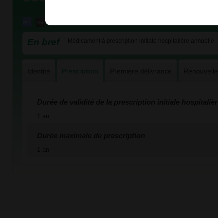
En bref
Médicament à prescription initiale hospitalière annuelle
Identité
Prescription
Première délivrance
Renouvell
Durée de validité de la prescription initiale hospitaliè
1 an
Durée maximale de prescription
1 an