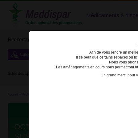
Médicaments à dispens
Rechercher un médicament
Afin de vous rendre un meilleu
Catégories de dispensation particulière
Il se peut que certains espaces ou f
Nous vous prions
Les aménagements en cours nous permettront bien
Index des spécialités :
A
B
C
D
E
F
G
H
Un grand merci pour v
Accueil
>
Médicaments à p...
>
Médicaments à p...
>
3400930180525 - OCTREOTIDE TEV
Da
OCTREOTIDE TEVA LP 10mg PDR
SUSP INJ LP B/1