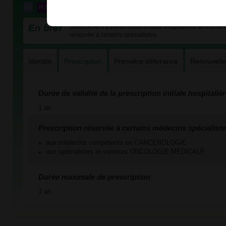
En bref
Médicament à prescription initiale hospitalière annuelle et
réservée à certains spécialistes
Identité
Prescription
Première délivrance
Renouvell
Durée de validité de la prescription initiale hospitaliè
1 an
Prescription réservée à certains médecins spécialiste
aux médecins compétents en CANCEROLOGIE
aux spécialistes et services ONCOLOGIE MÉDICALE
Durée maximale de prescription
1 an