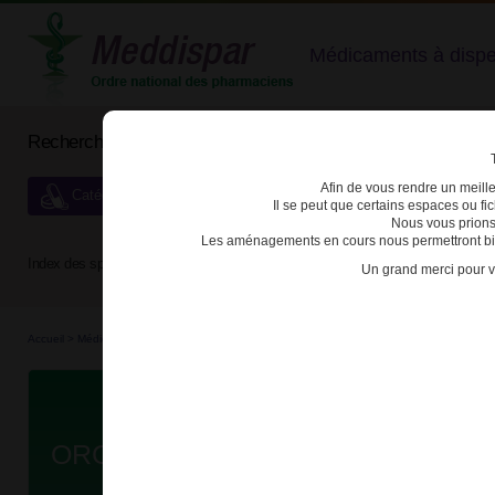
Médicaments à dispens
Rechercher un médicament
Afin de vous rendre un meilleu
Catégories de dispensation particulière
Il se peut que certains espaces ou f
Nous vous prions
Les aménagements en cours nous permettront bien
Index des spécialités :
A
B
C
D
E
F
G
H
Un grand merci pour v
Accueil
>
Médicaments à p...
>
Médicaments à p...
>
3400930258330 - ORGOVYX
Da
ORGOVYX 120mg CPR PELL FL/3