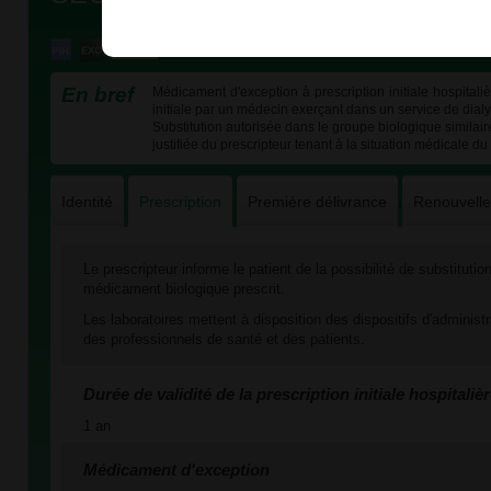
En bref
Médicament d'exception à prescription initiale hospital
initiale par un médecin exerçant dans un service de dial
Substitution autorisée dans le groupe biologique similai
justifiée du prescripteur tenant à la situation médicale du
Identité
Prescription
Première délivrance
Renouvell
Le prescripteur informe le patient de la possibilité de substituti
médicament biologique prescrit.
Les laboratoires mettent à disposition des dispositifs d'administ
des professionnels de santé et des patients.
Durée de validité de la prescription initiale hospitaliè
1 an
Médicament d'exception