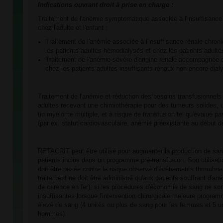
Indications ouvrant droit à prise en charge :
Traitement de l'anémie symptomatique associée à l'insuffisance
chez l'adulte et l'enfant :
Traitement de l'anémie associée à l'insuffisance rénale chron
les patients adultes hémodialysés et chez les patients adultes
Traitement de l'anémie sévère d'origine rénale accompagnée
chez les patients adultes insuffisants rénaux non encore dial
Traitement de l'anémie et réduction des besoins transfusionnels
adultes recevant une chimiothérapie pour des tumeurs solides,
un myélome multiple, et à risque de transfusion tel qu'évalué par 
(par ex. statut cardiovasculaire, anémie préexistante au début de
RETACRIT peut être utilisé pour augmenter la production de sa
patients inclus dans un programme pré-transfusion. Son utilisati
doit être pesée contre le risque observé d'événements thrombo
traitement ne doit être administré qu'aux patients souffrant d'
de carence en fer), si les procédures d'économie de sang ne son
insuffisantes lorsque l'intervention chirurgicale majeure progra
élevé de sang (4 unités ou plus de sang pour les femmes et 5 un
hommes).