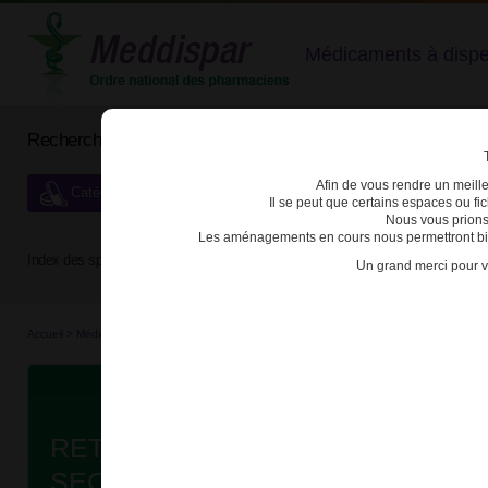
Médicaments à dispens
Rechercher un médicament
Afin de vous rendre un meilleu
Catégories de dispensation particulière
Il se peut que certains espaces ou f
Nous vous prions
Les aménagements en cours nous permettront bien
Index des spécialités :
A
B
C
D
E
F
G
H
Un grand merci pour v
Accueil
>
Médicaments à p...
>
Médicaments à p...
>
3400930012192 - RETACRIT
D
RETACRIT 20000UI/0,5ml SOL IN
SECU B/1