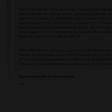
RETACRIT peut être utilisé pour réduire l'exposition aux transfu
homologue chez les patients adultes, sans carence martiale, de
intervention chirurgicale orthopédique majeure programmée et pr
présumé important de complications transfusionnelles. L'utilisat
aux patients ayant une anémie modérée (par ex., Hb 10-13 g/dl) 
d'une programmation de prélèvement autologue et chez lesquels
pertes de sang modérées (900 à 1 800 ml).
RETACRIT peut être utilisé pour augmenter le taux d'hémoglobin
l'anémie symptomatique (concentration d'hémoglobine ≤10 g/dl) c
de syndromes myélodysplasiques (SMD) primitifs de risque faibl
présentant un taux sérique d'érythropoïétine faible (< 200 mU/ml
Durée maximale de prescription
1 an