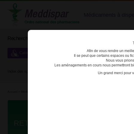
Médicaments à dispens
Rechercher un médicament
Afin de vous rendre un meilleu
Catégories de dispensation particulière
Il se peut que certains espaces ou f
Nous vous prions
Les aménagements en cours nous permettront bien
Index des spécialités :
A
B
C
D
E
F
G
H
Un grand merci pour v
Accueil
>
Médicaments à p...
>
Médicaments à p...
>
3400933880453 - RETROVIR
Da
RETROVIR 250mg GELULE B/40