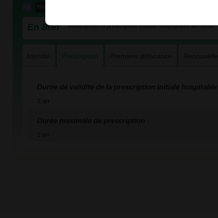
En bref
Médicament à prescription initiale hospitalière annuelle
Identité
Prescription
Première délivrance
Renouvell
Durée de validité de la prescription initiale hospitaliè
1 an
Durée maximale de prescription
1 an