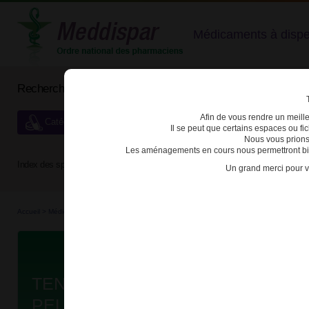
Médicaments à dispens
Rechercher un médicament
Afin de vous rendre un meilleu
Catégories de dispensation particulière
Il se peut que certains espaces ou f
Nous vous prions
Les aménagements en cours nous permettront bien
Index des spécialités :
A
B
C
D
E
F
G
H
Un grand merci pour v
Accueil
>
Médicaments à p...
>
Médicaments à p...
>
3400930093337 - TENOFOVIR DISO
Da
TENOFOVIR DISOPROXIL TEVA 2
PELL B/30