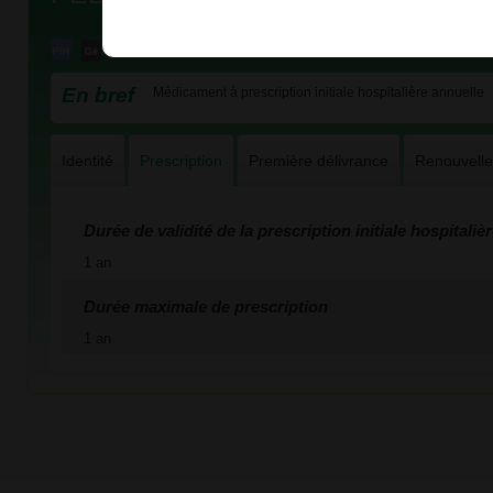
En bref
Médicament à prescription initiale hospitalière annuelle
Identité
Prescription
Première délivrance
Renouvell
Durée de validité de la prescription initiale hospitaliè
1 an
Durée maximale de prescription
1 an