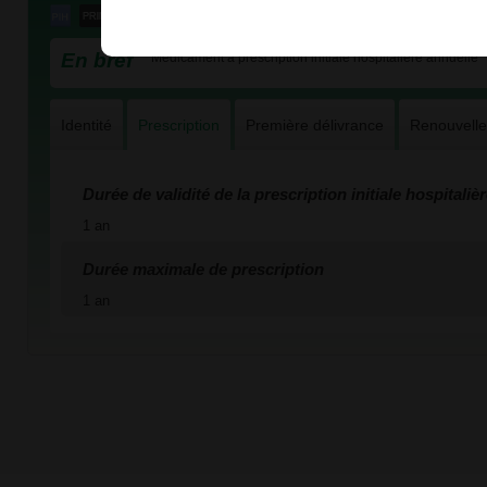
En bref
Médicament à prescription initiale hospitalière annuelle
Identité
Prescription
Première délivrance
Renouvell
Durée de validité de la prescription initiale hospitaliè
1 an
Durée maximale de prescription
1 an