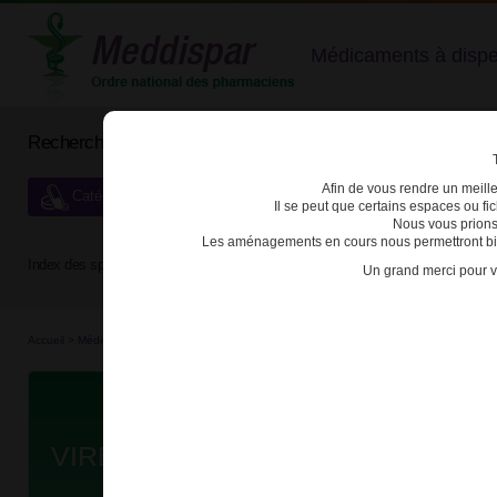
Médicaments à dispens
Rechercher un médicament
Afin de vous rendre un meilleu
Catégories de dispensation particulière
Il se peut que certains espaces ou f
Nous vous prions
Les aménagements en cours nous permettront bien
Index des spécialités :
A
B
C
D
E
F
G
H
Un grand merci pour v
Accueil
>
Médicaments à p...
>
Médicaments à p...
>
3400926789015 - VIREAD
Da
VIREAD 204mg CPR PELL B/30