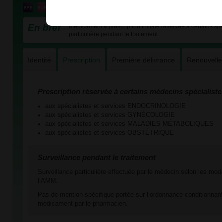
En bref
Médicament à prescription initiale réservée à certains spé
particulière pendant le traitement
Identité
Prescription
Première délivrance
Renouvell
Prescription réservée à certains médecins spécialiste
aux spécialistes et services ENDOCRINOLOGIE
aux spécialistes et services GYNÉCOLOGIE
aux spécialistes et services MALADIES MÉTABOLIQUES
aux spécialistes et services OBSTÉTRIQUE
Surveillance pendant le traitement
Surveillance particulière effectuée par le médecin selon les mod
l’AMM.
Pas de mention spécifique portée sur l’ordonnance conditionnant
médicament par le pharmacien.