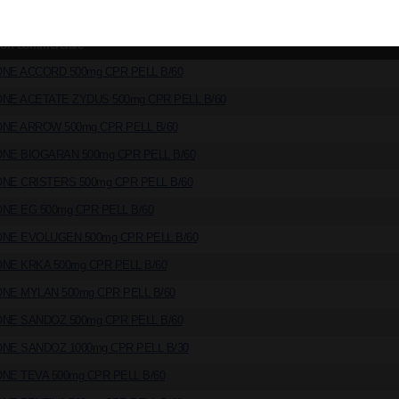
vée à certains médecins spécialistes"
ion commerciale
NE ACCORD 500mg CPR PELL B/60
NE ACETATE ZYDUS 500mg CPR PELL B/60
NE ARROW 500mg CPR PELL B/60
NE BIOGARAN 500mg CPR PELL B/60
NE CRISTERS 500mg CPR PELL B/60
NE EG 500mg CPR PELL B/60
NE EVOLUGEN 500mg CPR PELL B/60
NE KRKA 500mg CPR PELL B/60
NE MYLAN 500mg CPR PELL B/60
NE SANDOZ 500mg CPR PELL B/60
NE SANDOZ 1000mg CPR PELL B/30
NE TEVA 500mg CPR PELL B/60