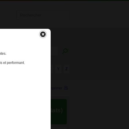
tes.
s et performant.
R
S
T
U
V
W
X
Y
Z
Imprimer
(1444 résultats)