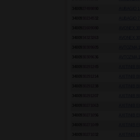
34009
2749989
0
AUBAGIO 1
34009
3023453
2
AUBAGIO 7
34009
2160908
0
AVONEX 30µ
34009
3432326
3
AVONEX 30µ
34009
3030960
5
AVTOZMA 1
34009
3030963
6
AVTOZMA 1
34009
3029124
5
AXITINIB 
34009
3029121
4
AXITINIB 
34009
3029123
8
AXITINIB 
34009
3029120
7
AXITINIB 
34009
3027106
3
AXITINIB E
34009
3027105
6
AXITINIB E
34009
3027104
9
AXITINIB E
34009
3027103
2
AXITINIB E