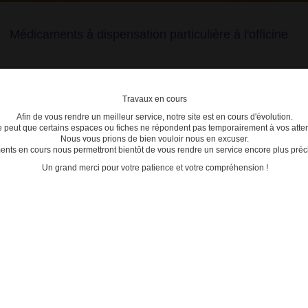
Médicaments à dispensation particulière à l'officine
Travaux en cours
Afin de vous rendre un meilleur service, notre site est en cours d'évolution.
lière
se peut que certains espaces ou fiches ne répondent pas temporairement à vos atten
Nous vous prions de bien vouloir nous en excuser.
ts en cours nous permettront bientôt de vous rendre un service encore plus préci
C
D
E
F
G
H
I
J
K
L
M
N
O
P
Q
Un grand merci pour votre patience et votre compréhension !
cription réservée à certains médecins spécialistes
tre recherche