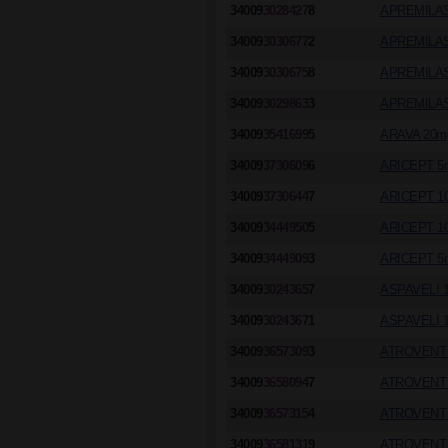
34009
3028427
8
APREMILAS
34009
3030677
2
APREMILAS
34009
3030675
8
APREMILAS
34009
3029863
3
APREMILAS
34009
3541699
5
ARAVA 20m
34009
3730609
6
ARICEPT 5
34009
3730644
7
ARICEPT 1
34009
3444950
5
ARICEPT 1
34009
3444909
3
ARICEPT 5
34009
3024365
7
ASPAVELI 
34009
3024367
1
ASPAVELI 
34009
3657309
3
ATROVENT 
34009
3658094
7
ATROVENT 
34009
3657315
4
ATROVENT 
34009
3658131
9
ATROVENT 