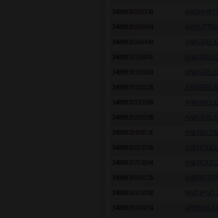
34009
3021633
0
AMSPARITY 
34009
3026049
4
AMVUTTRA 
34009
3014844
0
ANAGRELID
34009
3013000
1
ANAGRELID
34009
3013006
3
ANAGRELID
34009
3012813
8
ANAGRELID
34009
3013030
8
ANAGRELID
34009
3020519
8
ANAGRELID
34009
3242873
1
ANDRACTIM
34009
3005370
6
ANDROGEL 
34009
3575385
4
ANDROGEL 
34009
3004613
5
ANDROTARDY
34009
3030309
2
ANZUPGO 2
34009
3028425
4
APREMILAS