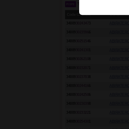
"Médicaments à prescription réser
Code CIP/ACL
Dénominat
34009
3024347
3
ABIRATERO
34009
3023596
6
ABIRATERO
34009
3025154
6
ABIRATERO
34009
3024130
1
ABIRATERO
34009
3026210
8
ABIRATERO
34009
3023207
1
ABIRATERO
34009
3023703
8
ABIRATERO
34009
3024416
6
ABIRATERO
34009
3024250
6
ABIRATERO
34009
3023039
8
ABIRATERO
34009
3023322
1
ABIRATERO
34009
3025430
1
ABIRATERO