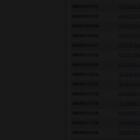
34009
3029780
3
ADZYNMA 15
34009
3962811
0
AFINITOR 5
34009
3962828
8
AFINITOR 1
34009
2678841
4
AFINITOR 2
34009
3030656
7
AFQLIR 40m
34009
3017459
3
AJOVY 225
34009
3008304
8
ALECENSA 
34009
3017601
6
ALIZEM 10
34009
3017602
3
ALIZEM 30
34009
3016271
2
ALUNBRIG 
34009
3016273
6
ALUNBRIG 
34009
3017193
6
ALUNBRIG 
34009
3017195
0
ALUNBRIG 9
34009
3029446
8
AMGEVITA 2