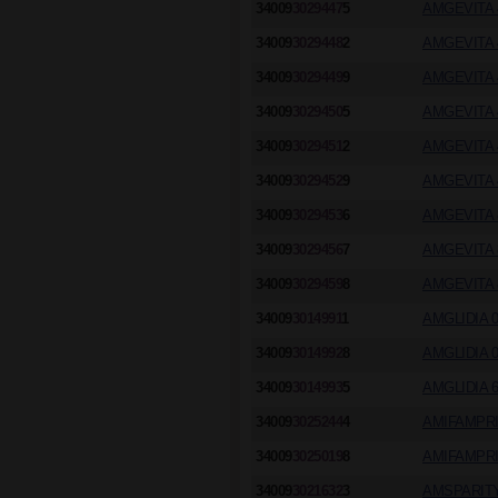
34009
3029447
5
AMGEVITA 4
34009
3029448
2
AMGEVITA 4
34009
3029449
9
AMGEVITA 4
34009
3029450
5
AMGEVITA 4
34009
3029451
2
AMGEVITA 4
34009
3029452
9
AMGEVITA 4
34009
3029453
6
AMGEVITA 8
34009
3029456
7
AMGEVITA 8
34009
3029459
8
AMGEVITA 8
34009
3014991
1
AMGLIDIA 0
34009
3014992
8
AMGLIDIA 0
34009
3014993
5
AMGLIDIA 6
34009
3025244
4
AMIFAMPRI
34009
3025019
8
AMIFAMPRI
34009
3021632
3
AMSPARITY 