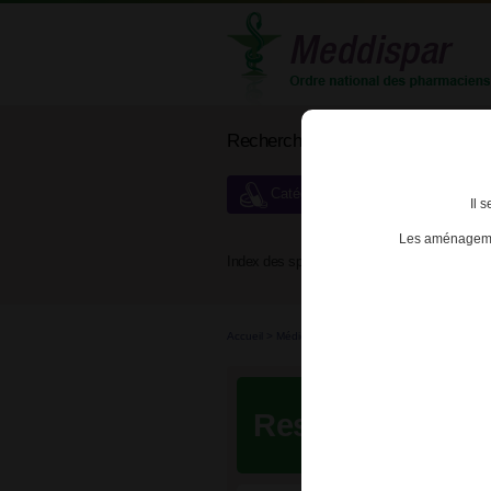
Rechercher un médicament
Catégories de dispensation particu
Il 
Les aménagemen
Index des spécialités :
A
B
Accueil
>
Médicaments à p...
>
Médicaments à pres
Resultats de vo