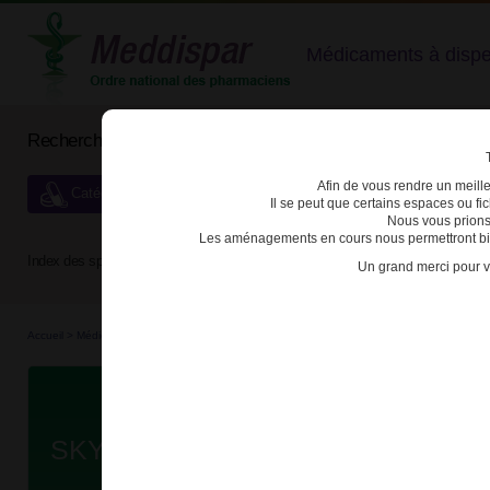
Médicaments à dispens
Rechercher un médicament
Afin de vous rendre un meilleu
Catégories de dispensation particulière
Il se peut que certains espaces ou f
Nous vous prions
Les aménagements en cours nous permettront bien
Index des spécialités :
A
B
C
D
E
F
G
H
Un grand merci pour v
Accueil
>
Médicaments à p...
>
Médicaments à p...
>
3400930228142 - SKYRIZI
Da
SKYRIZI 150mg SOL INJ STYLO P