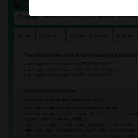
En bref
Médicament d'exception à prescription réservée à certain
Identité
Prescription
Première délivrance
Renouvell
Prescription réservée à certains médecins spécialiste
aux spécialistes et services DERMATOLOGIE
aux spécialistes et services MÉDECINE INTERNE
aux spécialistes et services RHUMATOLOGIE
Médicament d'exception
Indications ouvrant droit à prise en charge :
Psoriasis en plaques chronique sévère de l'adulte
Traitement du psoriasis en plaques de l'adulte, chez les patien
plaques chronique sévère, défini par :
- un échec (réponse insuffisante, contre-indication ou intol
traitements parmi les traitements systémiques non biologiques et
- et une forme étendue et/ou un retentissement psychosocial im