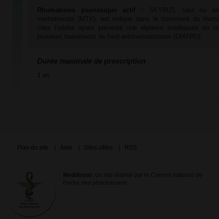
Rhumatisme psoriasique actif :
SKYRIZI, seul ou en
méthotrexate (MTX), est indiqué dans le traitement du rhuma
chez l'adulte ayant présenté une réponse inadéquate ou u
plusieurs traitements de fond antirhumatismaux (DMARD).
Durée maximale de prescription
1 an
Plan du site
Aide
Sites utiles
RSS
Meddispar
, un site réalisé par le Conseil national de
l'ordre des pharmaciens