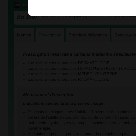
En bref
Médicament d'exception à prescription réservée à certain
Identité
Prescription
Première délivrance
Renouvell
Prescription réservée à certains médecins spécialiste
aux spécialistes et services DERMATOLOGIE
aux spécialistes et services HEPATO/GASTRO-ENTEROLO
aux spécialistes et services MÉDECINE INTERNE
aux spécialistes et services RHUMATOLOGIE
Médicament d'exception
Indications ouvrant droit à prise en charge :
Psoriasis en plaques chez l'adulte : Traitement du psoriasis
sévère de l'adulte en cas d'échec, ou de contre-indication, ou
traitements systémiques y compris la ciclosporine, le méthotr
puvathérapie.
Rhumatisme psoriasique : Traitement du rhumatisme psoriasiq