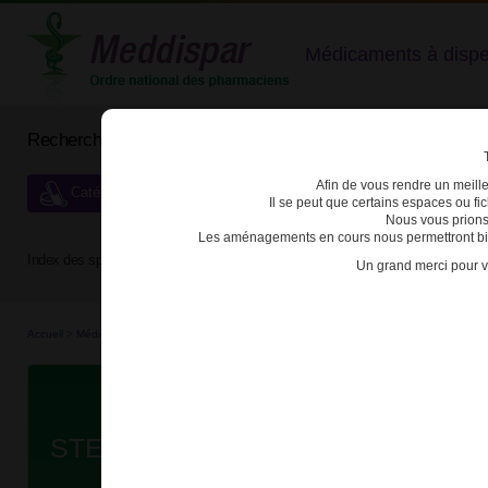
Médicaments à dispens
Rechercher un médicament
Afin de vous rendre un meilleu
Catégories de dispensation particulière
Il se peut que certains espaces ou f
Nous vous prions
Les aménagements en cours nous permettront bien
Index des spécialités :
A
B
C
D
E
F
G
H
Un grand merci pour v
Accueil
>
Médicaments à p...
>
Médicaments à p...
>
3400930275122 - STELARA
Da
STELARA 90mg SOL INJ STYLO P