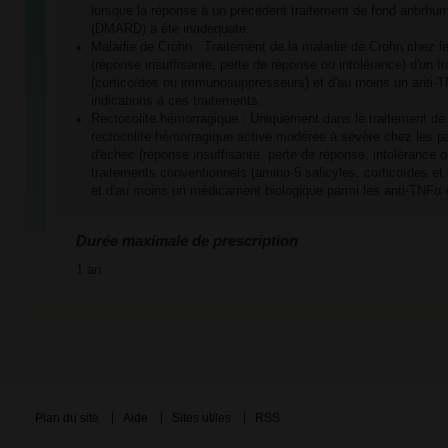
lorsque la réponse à un précédent traitement de fond antirhu
(DMARD) a été inadéquate.
Maladie de Crohn : Traitement de la maladie de Crohn chez l
(réponse insuffisante, perte de réponse ou intolérance) d'un t
(corticoïdes ou immunosuppresseurs) et d'au moins un anti-T
indications à ces traitements.
Rectocolite hémorragique : Uniquement dans le traitement de 
rectocolite hémorragique active modérée à sévère chez les pa
d'échec (réponse insuffisante, perte de réponse, intolérance o
traitements conventionnels (amino-5 salicylés, corticoïdes 
et d'au moins un médicament biologique parmi les anti-TNFα 
Durée maximale de prescription
1 an
Plan du site
Aide
Sites utiles
RSS